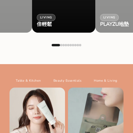
FOODIE
桂花露醃料台式
LIVING
PLAYZU地墊
+不銹鋼萬用盒
Table & Kitchen
Beauty Essentials
Home & Living