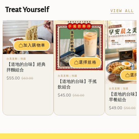
Treat Yourself
VIEW ALL
加入購物車
台美直郵｜預購
選擇規格
【道地的台味】經典
拌麵組合
選擇
台美直郵｜預購
$55.00
$63.00
【道地的台味】手搖
飲組合
台美直郵｜預購
【道地的台味
$45.00
$56.00
早餐組合
$49.00
$56.00