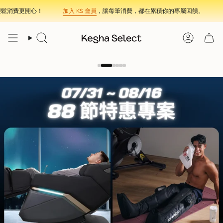
Skip
加入 KS 會員
，讓每筆消費，都在累積你的專屬回饋。
參照
KS 官網全攻略
，
to
content
Search
Account