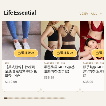
Life Essential
VIEW ALL >
選擇規格
選擇規格
選擇
SNN
FASHION FOR YES
FASHION FOR YES
【英式餅乾】軟枕頭
零壓防震24HRS無感
肌乎無敵24HR
足感!舒緩鬆緊帶鞋-免
運動內衣(女力款)
深V內衣(冠軍款
綁帶（4色）
紅
$35.99
$112.99
$35.99