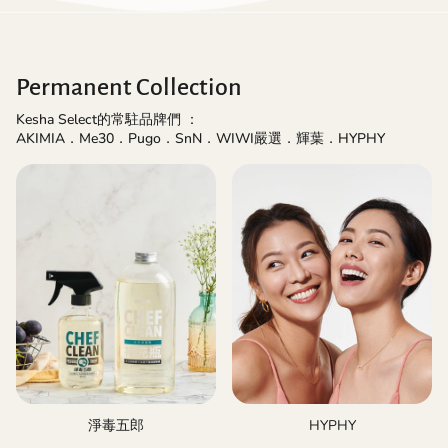
Permanent Collection
Kesha Select的常駐品牌們
：
AKIMIA．Me30．Pugo．SnN．WIWI嚴選．輝葉．HYPHY
淨毒五郎
HYPHY