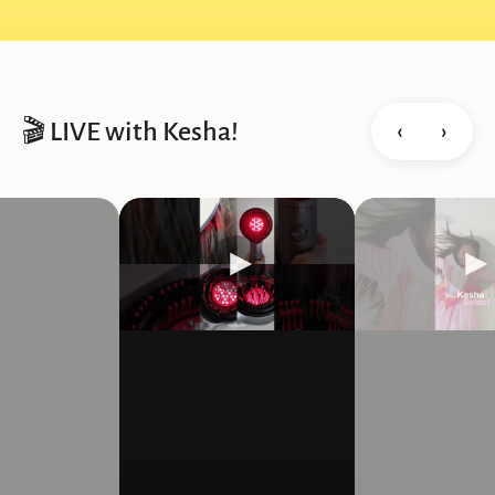
‹
›
🎬 LIVE with Kesha!