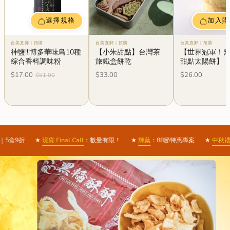
選擇規格
加入購
台美直郵｜預購
台美直郵｜預購
台美直郵｜預購
神鹽!!!博多華味鳥10種
【小朱甜點】台灣茶
【世界冠軍！
綜合香料調味粉
旅鐵盒餅乾
甜點太陽餅】
$17.00
$33.00
$26.00
$51.00
：數量有限！
★
輝葉
：88節特惠專案
★
中秋禮盒
：3盒95｜5盒9折
★
現貨 