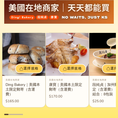
選擇
選擇規格
選擇規格
美國在地商家
美國在地商家
美國在地商家
段純貞｜加州
Ding Bakery｜美國本
康寶｜美國本土限定
定（含運費）
土限定郵寄（含運
郵寄（含運費）
組合：8包裝
費）
$170.00
$25.00
$165.00