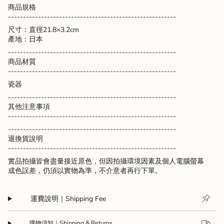
{{
商品規格
quantity
--------------------------------------------------------
}}",
尺寸：直徑21.8×3.2cm
"maximum_of"=>"Maximum
產地：日本
of
{{
--------------------------------------------------------
quantity
商品材質
}}"}
--------------------------------------------------------
瓷器
--------------------------------------------------------
其他注意事項
--------------------------------------------------------
--------------------------------------------------------
退換貨說明
--------------------------------------------------------
實品拍攝皆會盡量接近原色，但因拍攝環境因素及個人電腦螢幕
成色誤差，仍須以實物為準，不介意者再行下單。
運費說明｜Shipping Fee
購物須知｜Shipping & Returns