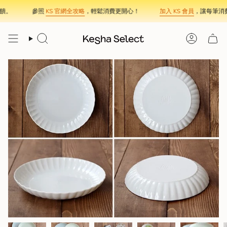
Skip
。
參照
KS 官網全攻略
，輕鬆消費更開心！
加入 KS 會員
，讓每筆消費
to
content
Search
Account