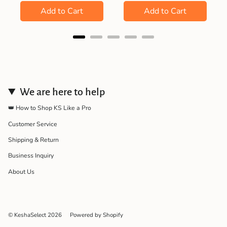
Add to Cart
Add to Cart
We are here to help
👑 How to Shop KS Like a Pro
Customer Service
Shipping & Return
Business Inquiry
About Us
© KeshaSelect 2026
Powered by Shopify