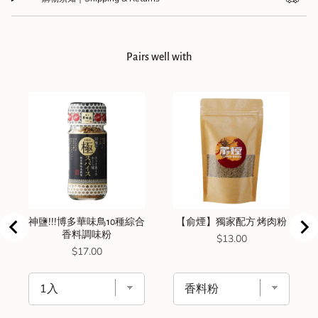
Pairs well with
神鹽!!!博多華味鳥10種綜合
【俞煙】獨家配方 烤肉粉
香料調味粉
Price
$13.00
Price
$17.00