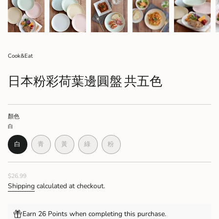
Cook&Eat
日本粉彩荷葉邊圓盤 共五色
顏色
白
白
青
黃
綠
粉
VARIANT
VARIANT
VARIANT
VARIANT
VARIANT
SOLD
SOLD
SOLD
SOLD
SOLD
OUT
OUT
OUT
OUT
OUT
Regular
$26.99
OR
OR
OR
OR
OR
price
UNAVAILABLE
UNAVAILABLE
UNAVAILABLE
UNAVAILABLE
UNAVAILABLE
Shipping
calculated at checkout.
Earn 26 Points when completing this purchase.