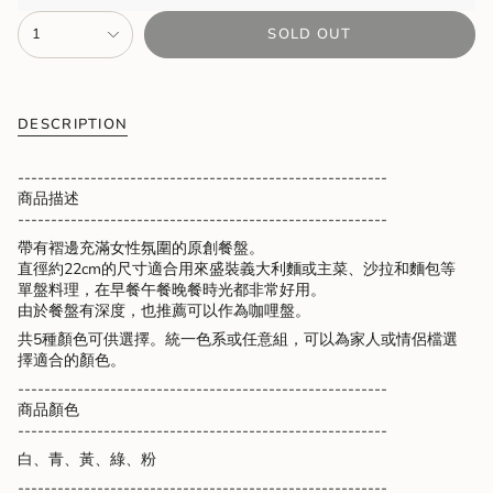
{"in_cart_html"=>"
1
SOLD OUT
<span
class=\"quantity-
cart\">
{{
quantity
DESCRIPTION
}}
</span>
--------------------------------------------------------
in
商品描述
cart",
--------------------------------------------------------
"decrease"=>"Decrease
帶有褶邊充滿女性氛圍的原創餐盤。
quantity
直徑約22cm的尺寸適合用來盛裝義大利麵或主菜、沙拉和麵包等
for
單盤料理，在早餐午餐晚餐時光都非常好用。
{{
由於餐盤有深度，也推薦可以作為咖哩盤。
product
}}",
共5種顏色可供選擇。統一色系或任意組，可以為家人或情侶檔選
"multiples_of"=>"Increments
擇適合的顏色。
of
--------------------------------------------------------
{{
商品顏色
quantity
--------------------------------------------------------
}}",
"minimum_of"=>"Minimum
白、青、黃、綠、粉
of
--------------------------------------------------------