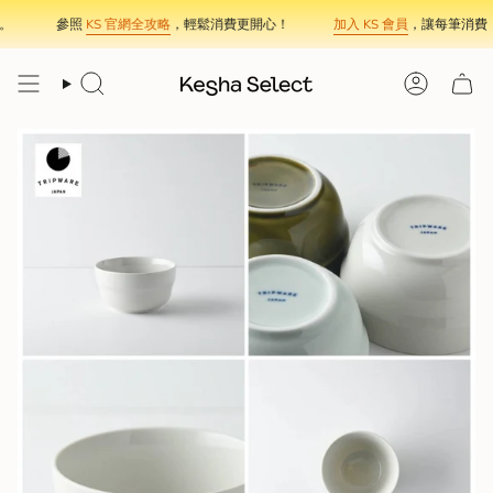
Skip
參照
KS 官網全攻略
，輕鬆消費更開心！
加入 KS 會員
，讓每筆消費，
to
content
Search
Account