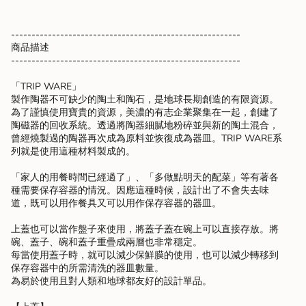
</span>
in
--------------------------------------------------------
cart",
商品描述
"decrease"=>"Decrease
--------------------------------------------------------
quantity
for
「TRIP WARE」
{{
製作陶器不可缺少的陶土和陶石，是地球長期創造的有限資源。
product
為了謹慎使用寶貴的資源，美濃的有志企業聚集在一起，創建了
}}",
陶磁器的回收系統。透過將陶器細膩地粉碎並與新的陶土混合，
"multiples_of"=>"Increments
曾經燒製過的陶器再次成為原料並恢復成為器皿。TRIP WARE系
of
列就是使用這種材料製成的。
{{
quantity
「家人的用餐時間已經過了」、「多做點明天的配菜」等有著各
}}",
種需要保存容器的情況。因應這種時候，設計出了不會失去味
"minimum_of"=>"Minimum
道，既可以用作餐具又可以用作保存容器的器皿。
of
{{
上蓋也可以當作盤子來使用，將蓋子蓋在碗上可以直接存放。將
quantity
碗、蓋子、碗和蓋子重疊成兩層也非常穩定。
}}",
每當使用蓋子時，就可以減少保鮮膜的使用，也可以減少轉移到
"maximum_of"=>"Maximum
保存容器中的所需清洗的器皿數量。
of
為易於使用且對人類和地球都友好的設計單品。
{{
quantity