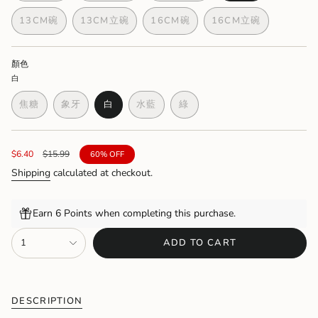
SOLD
SOLD
SOLD
SOLD
13CM碗
13CM立碗
16CM碗
16CM立碗
OUT
OUT
OUT
OUT
VARIANT
VARIANT
VARIANT
VARIANT
OR
OR
OR
OR
SOLD
SOLD
SOLD
SOLD
UNAVAILABLE
UNAVAILABLE
UNAVAILABLE
UNAVAILABLE
OUT
OUT
OUT
OUT
顏色
OR
OR
OR
OR
白
UNAVAILABLE
UNAVAILABLE
UNAVAILABLE
UNAVAILABLE
焦糖
象牙
白
水藍
綠
VARIANT
VARIANT
VARIANT
VARIANT
VARIANT
SOLD
SOLD
SOLD
SOLD
SOLD
OUT
OUT
OUT
OUT
OUT
OR
OR
OR
OR
OR
Sale
$6.40
Regular
$15.99
60%
OFF
UNAVAILABLE
UNAVAILABLE
UNAVAILABLE
UNAVAILABLE
UNAVAILABLE
price
price
Shipping
calculated at checkout.
Earn 6 Points when completing this purchase.
{"in_cart_html"=>"
1
ADD TO CART
<span
class=\"quantity-
cart\">
{{
quantity
DESCRIPTION
}}