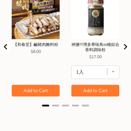
【和春堂】鹹豬肉醃料粉
神鹽!!!博多華味鳥10種綜合
香料調味粉
Price
$8.00
Price
$17.00
Add to Cart
Add to Cart