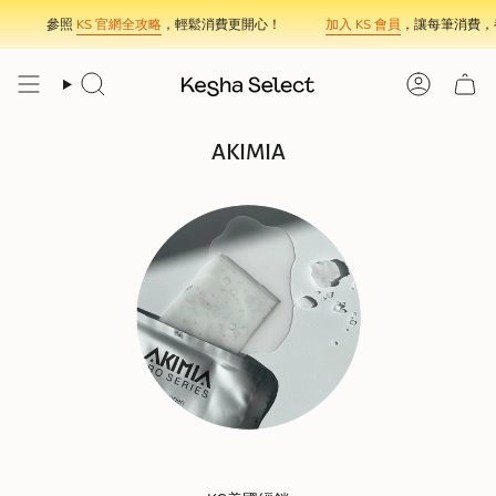
Skip
參照
KS 官網全攻略
，輕鬆消費更開心！
加入 KS 會員
，讓每筆消費，都在
to
content
Search
Account
AKIMIA