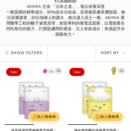
KS美國經銷
AKIMIA 主張 「治本之道」，
電出保養深度
一般面膜的精華成分，80%由水分組成，容易被肌膚表層阻隔，無
法深層滲透，好比地磚上的露水，無法滲入泥土一般。AKIMIA 運
用醫學工程的離子滲透原理，創造專利的微電流面膜，以電能產生
同性相斥的推力，打開肌膚間的通道，注入有效成分，有感提升全
面吸收力！
Sort
SHOW FILTERS
SORT BY
by
Sale
Sale
加入購物車
加入購物車
埃及辣薄荷緊緻微電流面膜｜
微生態高酵抗痕微電流面膜｜