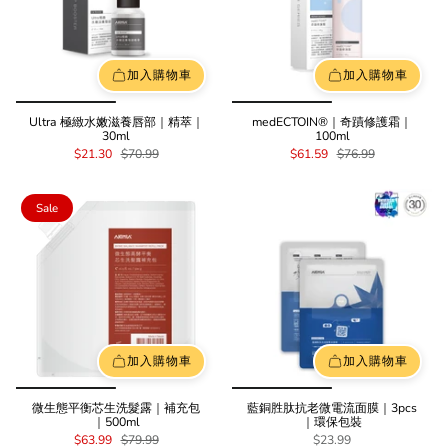
加入購物車
加入購物車
Ultra 極緻水嫩滋養唇部｜精萃｜
medECTOIN®｜奇蹟修護霜｜
30ml
100ml
$21.30
$70.99
$61.59
$76.99
Sale
加入購物車
加入購物車
微生態平衡芯生洗髮露｜補充包
藍銅胜肽抗老微電流面膜｜3pcs
｜500ml
｜環保包裝
$63.99
$79.99
$23.99