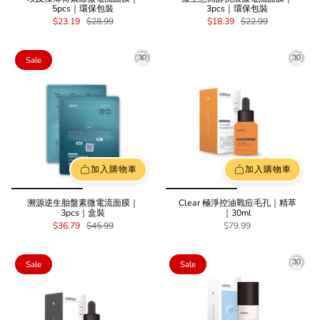
5pcs｜環保包裝
3pcs｜環保包裝
$23.19
$28.99
$18.39
$22.99
Sale
加入購物車
加入購物車
溯源逆生胎盤素微電流面膜｜
Clear 極淨控油戰痘毛孔｜精萃
3pcs｜盒裝
｜30ml
$36.79
$45.99
$79.99
Sale
Sale