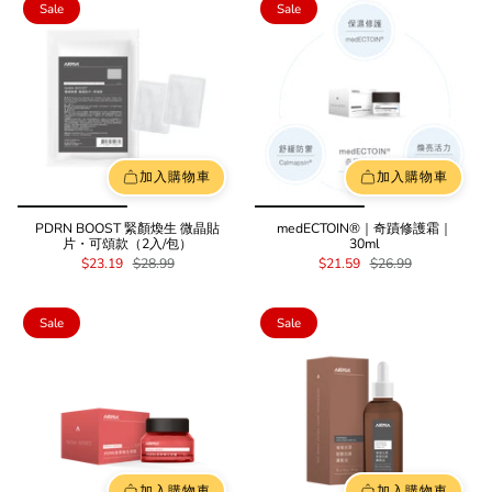
Sale
Sale
加入購物車
加入購物車
PDRN BOOST 緊顏煥生 微晶貼
medECTOIN®｜奇蹟修護霜｜
片・可頌款（2入/包）
30ml
$23.19
$28.99
$21.59
$26.99
Sale
Sale
加入購物車
加入購物車