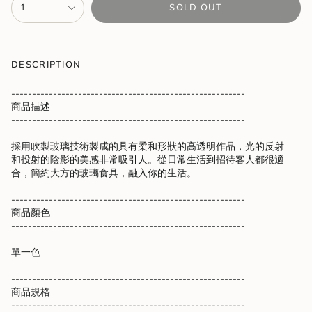
1
SOLD OUT
<span
class=\"quantity-
cart\">
{{
quantity
DESCRIPTION
}}
</span>
--------------------------------------------------------
in
商品描述
cart",
--------------------------------------------------------
"decrease"=>"Decrease
quantity
採用吹製玻璃技術製成的具有柔和形狀的高透明作品，光的反射
for
和投射的陰影的美感非常吸引人。從日常生活到招待客人都很適
{{
合，簡約大方的玻璃食具，融入你的生活。
product
}}",
--------------------------------------------------------
"multiples_of"=>"Increments
商品顏色
of
--------------------------------------------------------
{{
quantity
單一色
}}",
"minimum_of"=>"Minimum
--------------------------------------------------------
of
商品規格
{{
--------------------------------------------------------