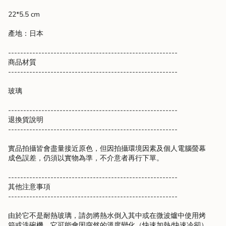
quantity
}}",
22*5.5 cm
"maximum_of"=>"Maximum
of
產地：日本
{{
quantity
--------------------------------------------------------
}}"}
商品材質
--------------------------------------------------------
玻璃
--------------------------------------------------------
退換貨說明
--------------------------------------------------------
實品拍攝皆會盡量接近原色，但因拍攝環境因素及個人電腦螢幕
成色誤差，仍須以實物為準，不介意者再行下單。
--------------------------------------------------------
其他注意事項
--------------------------------------------------------
由於它不是耐熱玻璃，請勿將熱水倒入其中或在微波爐中使用烤
箱或洗碗機。它可能會因突然的溫度變化（快速加熱/快速冷卻）