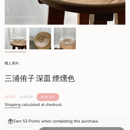
職人系列
三浦侑子 深皿 煙燻色
Sale
$53.60
Regular
$133.99
60%
OFF
price
price
Shipping
calculated at checkout.
Earn 53 Points when completing this purchase.
{"in_cart_html"=>"