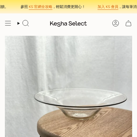
Skip
饋。
參照
KS 官網全攻略
，輕鬆消費更開心！
加入 KS 會員
，讓每筆消費
to
content
Search
Account