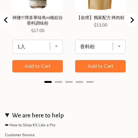
神鹽!!!博多華味鳥10種綜合
【俞煙】獨家配方 烤肉粉
香料調味粉
Price
$13.00
Price
$17.00
Add to Cart
Add to Cart
We are here to help
👑 How to Shop KS Like a Pro
Customer Service