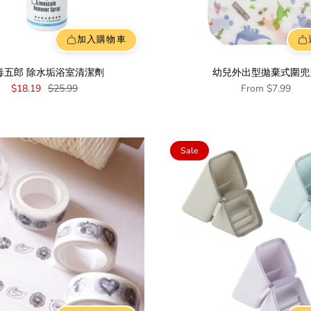
加入購物車
毒五郎 除水垢浴室清潔劑
幼兒外出型拋棄式圍兜
$18.19
$25.99
From
$7.99
Sale