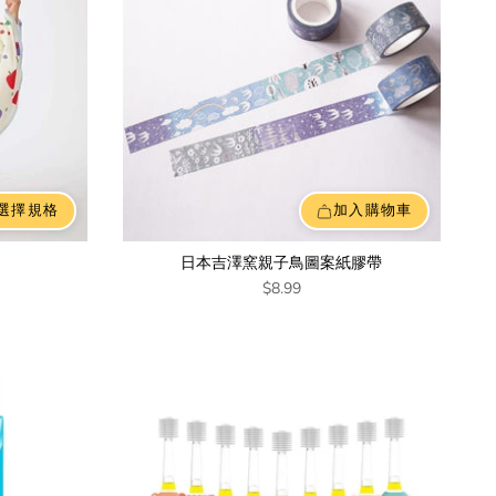
選擇規格
加入購物車
日本吉澤窯親子鳥圖案紙膠帶
$8.99