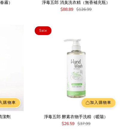
（春霧）
淨毒五郎 消臭洗衣精（無香補充瓶）
$88.89
$126.99
Sale
入購物車
加入購物車
清潔劑
淨毒五郎 酵素衣物手洗精（暖陽）
$26.59
$37.99