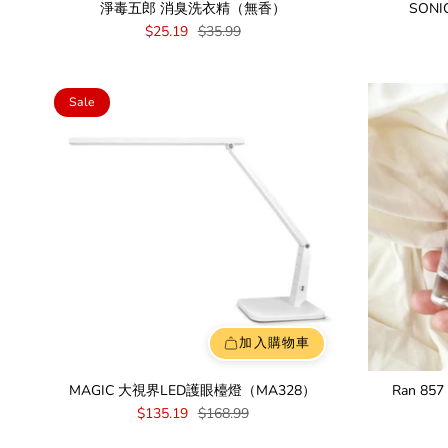
淨毒五郎 消臭洗衣精（無香）
SON
$25.19
$35.99
Sale
加入購物車
MAGIC 大視界LED護眼檯燈（MA328）
Ran 8
$135.19
$168.99