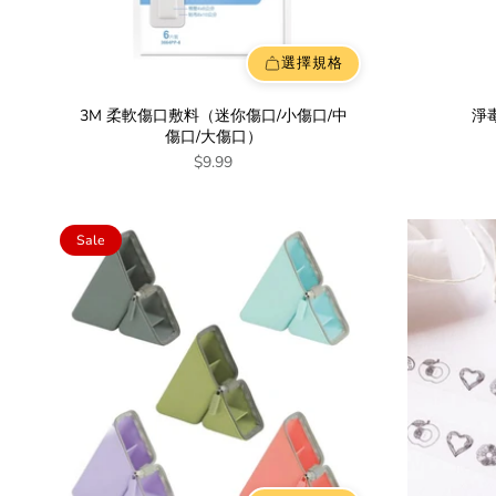
選擇規格
3M 柔軟傷口敷料（迷你傷口/小傷口/中
淨
傷口/大傷口）
$9.99
Sale