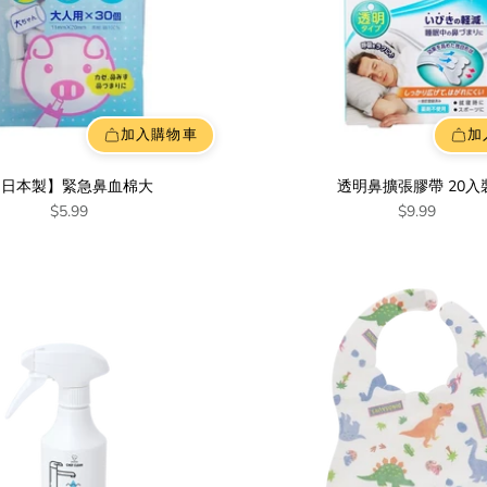
加入購物車
加
【日本製】緊急鼻血棉大
透明鼻擴張膠帶 20入
$5.99
$9.99