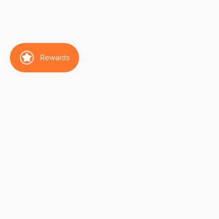
We are here to help
👑 How to Shop KS Like a Pro
Customer Service
Shipping & Return
Business Inquiry