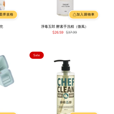
選擇規格
加入購物車
兜
淨毒五郎 酵素手洗精（微風）
$26.59
$37.99
Sale