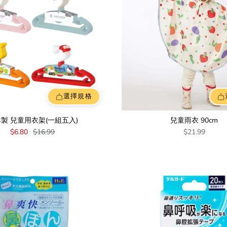
選擇規格
製 兒童用衣架(一組五入)
兒童雨衣 90cm
$6.80
$16.99
$21.99