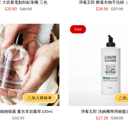
IC 大容量電動削鉛筆機 三色
淨毒五郎 酵素衣物手洗精
$20.50
$40.99
$26.59
$37.99
Sale
加入購物車
加
57 織物噴霧 薰衣草岩蘭草100ml
淨毒五郎 洗碗機專用碗盤
$48.99
$27.29
$38.99