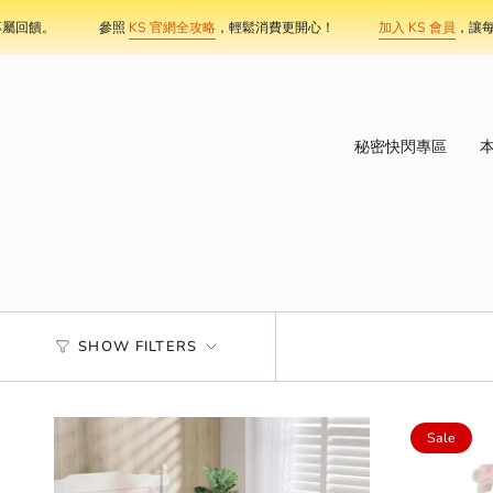
Skip
。
參照
KS 官網全攻略
，輕鬆消費更開心！
加入 KS 會員
，讓每筆消費
to
content
秘密快閃專區
SHOW FILTERS
Sale