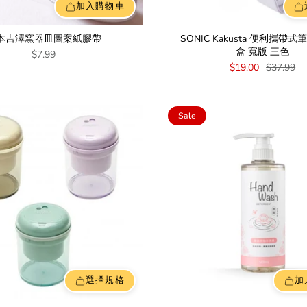
加入購物車
本吉澤窯器皿圖案紙膠帶
SONIC Kakusta 便利攜帶
盒 寬版 三色
$7.99
$19.00
$37.99
Sale
選擇規格
加