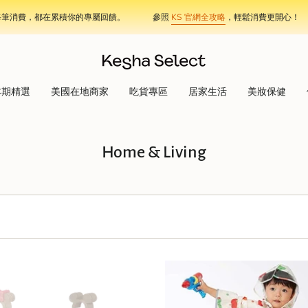
，都在累積你的專屬回饋。
參照
KS 官網全攻略
，輕鬆消費更開心！
加入
本期精選
美國在地商家
吃貨專區
居家生活
美妝保健
Home & Living