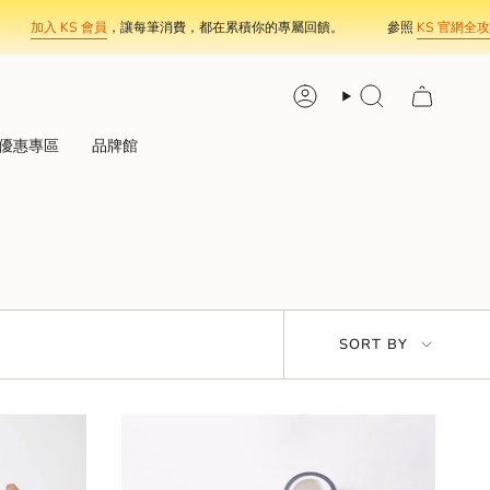
 KS 會員
，讓每筆消費，都在累積你的專屬回饋。
參照
KS 官網全攻略
，輕鬆
Account
Search
優惠專區
品牌館
Sort
SORT BY
by