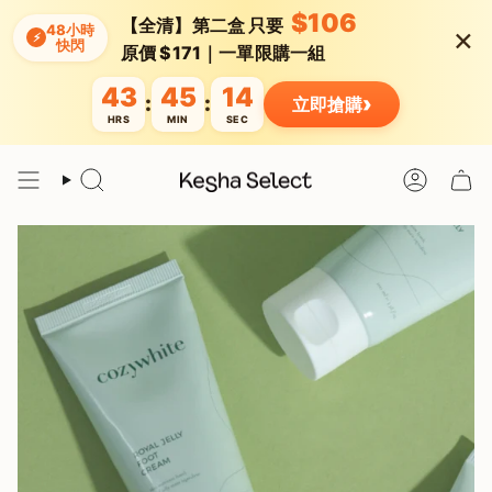
Skip
$106
【全清】第二盒 只要
×
to
48小時
⚡
快閃
content
原價 $171｜一單限購一組
43
45
14
›
:
:
立即搶購
HRS
MIN
SEC
Search
Account