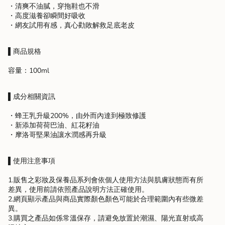
quantity
・清爽不油膩，穿拖鞋也不滑
for
・高度滋養卻瞬間好吸收
{{
・網友試用有感，真心勸敗解救足底老皮
product
}}",
"multiples_of"=>"Increments
▌
商品規格
of
{{
容量：100ml
quantity
}}",
"minimum_of"=>"Minimum
▌
成分相關資訊
of
{{
・蜂王乳升級200%，由外而內達到極致修護
quantity
・新添加荷荷巴油、紅花籽油
}}",
・摩洛哥堅果油讓水潤感再升級
"maximum_of"=>"Maximum
of
▌
使用注意事項
{{
quantity
1.販售之彩妝及保養品系列會依個人使用方法與肌膚狀態而有所
}}"}
差異，使用前請依照產品說明方法正確使用。
2.網頁顯示產品與商品實際顏色顏色可能於合理範圍內有些微差
異。
3.購買之產品如係常溫保存，請避免放置於潮濕、陽光直射或高