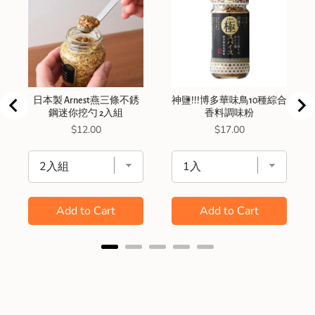
日本製 Arnest燕三條不銹
神鹽!!!博多華味鳥10種綜合
鋼迷你挖勺 2入組
香料調味粉
Price
Price
$12.00
$17.00
Add to Cart
Add to Cart