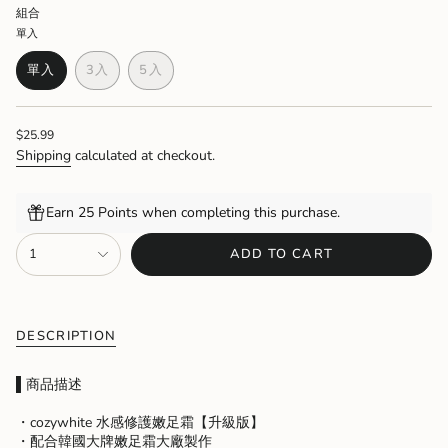
組合
單入
單入
3入
5入
VARIANT
VARIANT
VARIANT
SOLD
SOLD
SOLD
OUT
OUT
OUT
Regular
$25.99
OR
OR
OR
price
UNAVAILABLE
UNAVAILABLE
UNAVAILABLE
Shipping
calculated at checkout.
Earn 25 Points when completing this purchase.
{"in_cart_html"=>"
1
ADD TO CART
<span
class=\"quantity-
cart\">
{{
quantity
DESCRIPTION
}}
</span>
▌
商品描述
in
cart",
・cozywhite 水感修護嫩足霜【升級版】
"decrease"=>"Decrease
・配合韓國大牌嫩足霜大廠製作