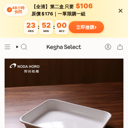
Skip
$106
【全清】第二盒 只要
×
to
48小時
⚡
快閃
content
原價 $176｜一單限購一組
23
51
59
›
:
:
立即搶購
HRS
MIN
SEC
Search
Account