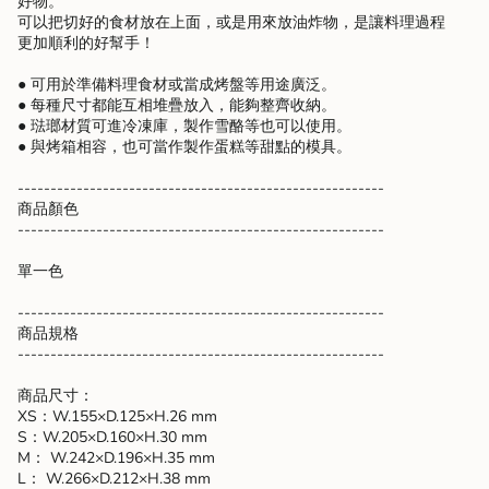
好物。
{{
可以把切好的食材放在上面，或是用來放油炸物，是讓料理過程
product
更加順利的好幫手！
}}",
"multiples_of"=>"Increments
● 可用於準備料理食材或當成烤盤等用途廣泛。
of
● 每種尺寸都能互相堆疊放入，能夠整齊收納。
{{
● 琺瑯材質可進冷凍庫，製作雪酪等也可以使用。
quantity
● 與烤箱相容，也可當作製作蛋糕等甜點的模具。
}}",
"minimum_of"=>"Minimum
--------------------------------------------------------
of
商品顏色
{{
--------------------------------------------------------
quantity
}}",
單一色
"maximum_of"=>"Maximum
of
--------------------------------------------------------
{{
商品規格
quantity
--------------------------------------------------------
}}"}
商品尺寸：
XS：W.155×D.125×H.26 mm
S：W.205×D.160×H.30 mm
M： W.242×D.196×H.35 mm
L： W.266×D.212×H.38 mm