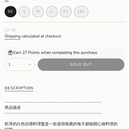
SS
VARIANT
VARIANT
VARIANT
SS
S
M
L
XL
2XL
VARIANT
SOLD
SOLD
SOLD
VARIANT
VARIANT
SOLD
OUT
OUT
OUT
SOLD
SOLD
OUT
OR
OR
OR
OUT
OUT
Regular
$27.99
OR
UNAVAILABLE
UNAVAILABLE
UNAVAILABLE
OR
OR
price
UNAVAILABLE
UNAVAILABLE
UNAVAILABLE
Shipping
calculated at checkout.
Earn 27 Points when completing this purchase.
{"in_cart_html"=>"
1
SOLD OUT
<span
class=\"quantity-
cart\">
{{
quantity
DESCRIPTION
}}
</span>
--------------------------------------------------------
in
商品描述
cart",
--------------------------------------------------------
"decrease"=>"Decrease
quantity
乾淨的白色琺瑯料理盤是一款值得推薦的每天都能開心做料理的
for