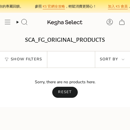
Skip
你的專屬回饋。
參照
KS 官網全攻略
，輕鬆消費更開心！
加入 KS 會員
，
to
content
Search
Account
SCA_FG_ORIGINAL_PRODUCTS
Sort
SHOW FILTERS
SORT BY
by
Sorry, there are no products here.
RESET