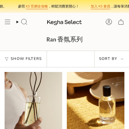
Skip
饋。
參照
KS 官網全攻略
，輕鬆消費更開心！
加入 KS 會員
，讓每筆消費
to
content
Search
Account
Ran 香氛系列
Sort
SHOW FILTERS
SORT BY
by