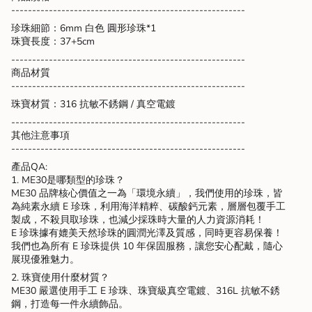
"multiples_of"=>"Increments
--------------------------------------------------------
of
珍珠細節：6mm 白色 圓形珍珠*1
{{
珠寶長度：37+5cm
quantity
}}",
--------------------------------------------------------
"minimum_of"=>"Minimum
商品材質
of
--------------------------------------------------------
{{
珠寶材質：316 抗敏不銹鋼 / 真空電鍍
quantity
--------------------------------------------------------
}}",
其他注意事項
"maximum_of"=>"Maximum
--------------------------------------------------------
of
{{
產品QA:
quantity
1. ME30是哪類型的珍珠？
}}"}
ME30 品牌核心價值之一為「環境永續」，我們使用的珍珠，皆
為純素永續 E 珍珠，利用海洋精粹、碳酸鈣元素，層層包覆手工
製成，不殺貝取珍珠，也減少採珠時大量的人力資源消耗！
E 珍珠據有媲美天然珍珠的圓潤光澤及質感，同時更容易保養！
我們也為所有 E 珍珠提供 10 年保固服務，讓您安心配戴，隨心
展現優雅魅力。
2. 珠寶使用什麼材質？
ME30 嚴選使用手工 E 珍珠、珠寶級真空電鍍、316L 抗敏不銹
鋼，打造每一件永續飾品。