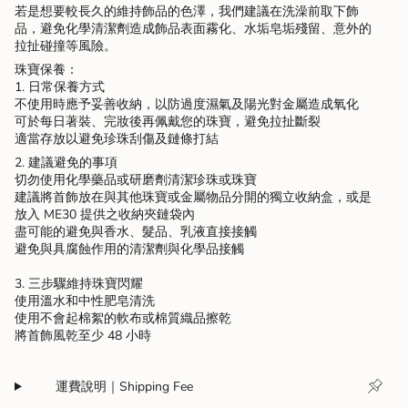
若是想要較長久的維持飾品的色澤，我們建議在洗澡前取下飾
品，避免化學清潔劑造成飾品表面霧化、水垢皂垢殘留、意外的
拉扯碰撞等風險。
珠寶保養：
1. 日常保養方式
不使用時應予妥善收納，以防過度濕氣及陽光對金屬造成氧化
可於每日著裝、完妝後再佩戴您的珠寶，避免拉扯斷裂
適當存放以避免珍珠刮傷及鏈條打結
2. 建議避免的事項
切勿使用化學藥品或研磨劑清潔珍珠或珠寶
建議將首飾放在與其他珠寶或金屬物品分開的獨立收納盒，或是
放入 ME30 提供之收納夾鏈袋內
盡可能的避免與香水、髮品、乳液直接接觸
避免與具腐蝕作用的清潔劑與化學品接觸
3. 三步驟維持珠寶閃耀
使用溫水和中性肥皂清洗
使用不會起棉絮的軟布或棉質織品擦乾
將首飾風乾至少 48 小時​​
運費說明｜Shipping Fee