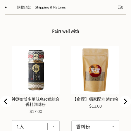
購物須知｜Shipping & Returns
Pairs well with
神鹽!!!博多華味鳥10種綜合
【俞煙】獨家配方 烤肉粉
香料調味粉
Price
$13.00
Price
$17.00