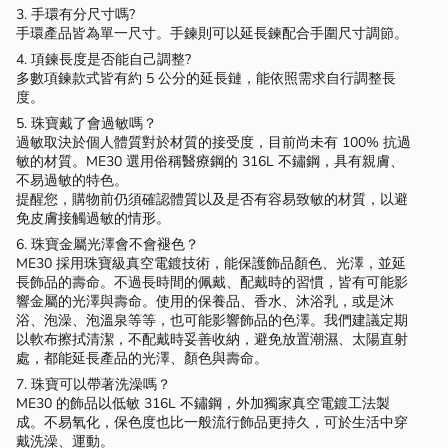
3. 手環有分尺寸嗎?
手環產品皆為單一尺寸。手鍊則可以延長鍊配合手圍尺寸調節。
4. 項鍊長度是否能自己調整?
多數項鍊款式皆有約 5 公分的延長鏈，能依照需求自行調整長
度。
5. 珠寶戴了會過敏嗎？
過敏取決於個人體質對於材質的接受度，目前尚未有 100% 抗過
敏的材質。ME30 選用俗稱醫療鋼的 316L 不鏽鋼，具有親膚、
不易過敏的特色。
提醒您，購物前仍須確認體質以及是否有容易致敏的材質，以避
免皮膚接觸過敏的情形。
6. 珠寶金屬光澤會不會褪色？
ME30 採用珠寶級真空電鍍技術，能保護飾品顏色、光澤，並延
長飾品的壽命。不過長時間的佩戴、配戴時的習慣，皆有可能影
響金屬的光澤與壽命。使用的保養品、香水、沐浴乳，或是沐
浴、泡澡、泡溫泉等等，也可能影響飾品的色澤。我們建議定期
以軟布擦拭清潔，不配戴時妥善收納，避免放置潮濕、太陽直射
處，都能延長產品的光澤、顏色與壽命。
7. 珠寶可以帶著洗澡嗎？
ME30 的飾品以低敏 316L 不鏽鋼，外加獨家真空電鍍工法製
成。不易氧化，保色度也比一般流行飾品更持久，可於生活中穿
戴洗澡、運動。