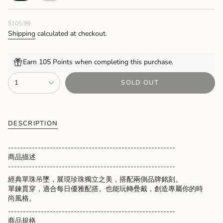
SOLD
SOLD
OUT
OUT
Regular
$105.99
OR
OR
price
UNAVAILABLE
UNAVAILABLE
Shipping
calculated at checkout.
Earn 105 Points when completing this purchase.
{"in_cart_html"=>"
1
SOLD OUT
<span
class=\"quantity-
cart\">
{{
quantity
DESCRIPTION
}}
</span>
--------------------------------------------------------
in
商品描述
cart",
--------------------------------------------------------
"decrease"=>"Decrease
經典單珠吊墜，展現珍珠獨立之美，搭配兩側品牌銘刻。
quantity
單鍊貫穿，適合每日優雅配搭。也能玩轉疊戴，創造專屬你的時
for
尚風格。
{{
product
--------------------------------------------------------
}}",
商品規格