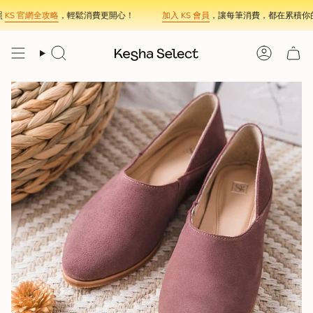
Skip
KS 官網全攻略
，輕鬆消費更開心！
加入 KS 會員
，讓每筆消費，都在累積你的
to
content
Search
Account