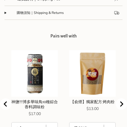
購物須知｜Shipping & Returns
Pairs well with
神鹽!!!博多華味鳥10種綜合
【俞煙】獨家配方 烤肉粉
香料調味粉
Price
$13.00
Price
$17.00