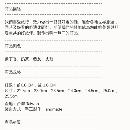
</span>
--------------------------------------------------------
in
商品描述
cart",
--------------------------------------------------------
"decrease"=>"Decrease
我們喜愛旅行，致力做出一雙雙好走的鞋、適合各地世界旅遊，
quantity
同時又好看的舒適休閒鞋。期望我們的鞋能成為您能夠美麗與舒
for
適兼具的好旅伴。製作出獨一無二的商品。
{{
product
--------------------------------------------------------
}}",
商品
顏色
"multiples_of"=>"Increments
--------------------------------------------------------
of
紫丁香、奶茶、藍灰、丈藍
{{
quantity
--------------------------------------------------------
}}",
商品規格
"minimum_of"=>"Minimum
--------------------------------------------------------
of
鞋跟：前0.8 CM，後 1.6 CM
{{
尺寸：22.5cm、23.0cm、23.5cm、24.0cm、24.5cm、25.0cm、
quantity
25.5cm
}}",
產地：台灣 Taiwan
"maximum_of"=>"Maximum
製造方式：手工製作 Handmade
of
{{
--------------------------------------------------------
quantity
商品材質
}}"}
--------------------------------------------------------