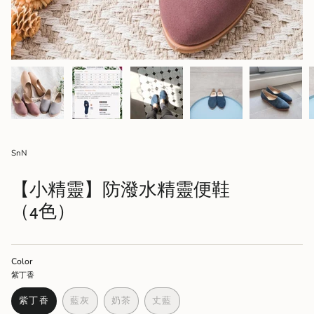
SnN
【小精靈】防潑水精靈便鞋
（4色）
Color
紫丁香
紫丁香
藍灰
奶茶
丈藍
VARIANT
VARIANT
VARIANT
VARIANT