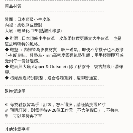
--------------------------------------------------------
quantity
商品材質
}}"}
--------------------------------------------------------
鞋面：日本頂級小牛皮革
內裡：柔軟豚皮縫製
大底：輕量化 TPR(熱塑性橡膠)
◆ 鞋面 : 日本頂級小牛皮革，皮革柔軟度更勝於大牛皮革，也是
這皮料獨特的風格。
◆ 鞋墊 ：內裡皆為豚皮材質，吸汗透氣，即使不穿襪子也不必擔
心有腳臭味。鞋墊為7 mm高密度回彈氣墊乳膠，用手輕壓即可感
受到每一份舒適感。
◆ 鞋面與大底 (Upper & Outsole) : 除了粘膠外，復古刻痕止滑橡
膠。
◆ 楦頭經過特別調整，適合各種寬腳，瘦腳皆適宜。
--------------------------------------------------------
退換貨說明
--------------------------------------------------------
※ 每雙鞋款皆為手工訂製，恕不退換，請謹慎挑選尺寸
※ 預購訂製，則需等待9-28個工作天（不含例假日），不接急
單，可以等待再下單
--------------------------------------------------------
其他注意事項