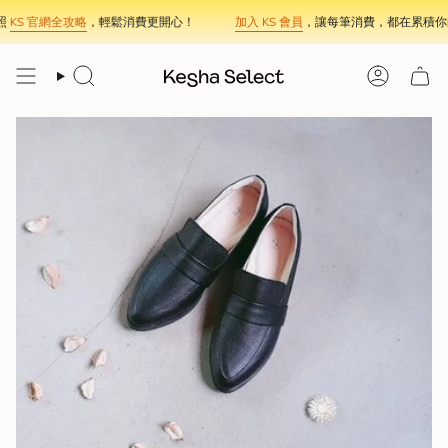
Skip
KS 官網全攻略
，輕鬆消費更開心！
加入 KS 會員
，讓每筆消費，都在累積你的
to
content
Search
Account