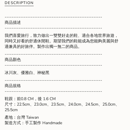
quantity
DESCRIPTION
}}
</span>
--------------------------------------------------------
in
商品描述
cart",
--------------------------------------------------------
"decrease"=>"Decrease
我們喜愛旅行，致力做出一雙雙好走的鞋、適合各地世界旅遊，
quantity
同時又好看的舒適休閒鞋。期望我們的鞋能成為您能夠美麗與舒
for
適兼具的好旅伴。製作出獨一無二的商品。
{{
product
--------------------------------------------------------
}}",
商品
顏色
"multiples_of"=>"Increments
--------------------------------------------------------
of
冰川灰、優雅白、神秘黑
{{
quantity
--------------------------------------------------------
}}",
商品規格
"minimum_of"=>"Minimum
--------------------------------------------------------
of
鞋跟：前0.8 CM，後 1.6 CM
{{
尺寸：22.5cm、23.0cm、23.5cm、24.0cm、24.5cm、25.0cm、
quantity
25.5cm
}}",
產地：台灣 Taiwan
"maximum_of"=>"Maximum
製造方式：手工製作 Handmade
of
{{