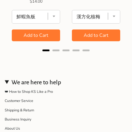
Price
$14.00
Add to Cart
Add to Cart
We are here to help
👑 How to Shop KS Like a Pro
Customer Service
Shipping & Return
Business Inquiry
About Us