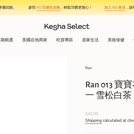
回饋。
參照
KS 官網全攻略
，輕鬆消費更開心！
加入 KS 會員
，讓每筆
本期精選
美國在地商家
吃貨專區
居家生活
美妝保健
Ran
Ran 013
一 雪松白茶
Regular
$40.99
price
Shipping
calculated at che