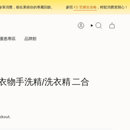
消費，都在累積你的專屬回饋。
參照
KS 官網全攻略
，輕鬆消費更開心！
Account
Search
優惠專區
品牌館
 寶寶衣物手洗精/洗衣精 二合
ckout.