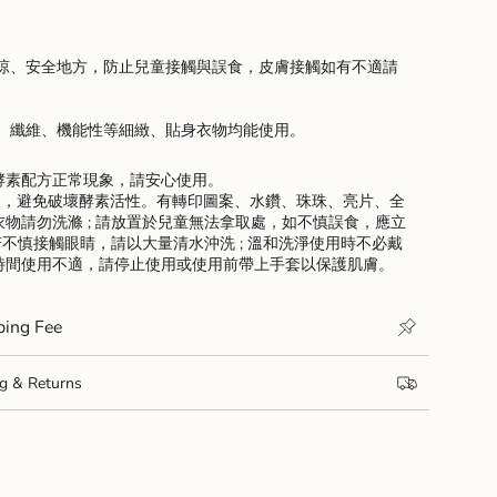
陰涼、安全地方，防止兒童接觸與誤食，皮膚接觸如有不適請
um
絲、纖維、機能性等細緻、貼身衣物均能使用。
酵素配方正常現象，請安心使用。
使用，避免破壞酵素活性。有轉印圖案、水鑽、珠珠、亮片、全
物請勿洗滌 ; 請放置於兒童無法拿取處，如不慎誤食，應立
若不慎接觸眼睛，請以大量清水沖洗 ; 溫和洗淨使用時不必戴
時間使用不適，請停止使用或使用前帶上手套以保護肌膚。
ng Fee
& Returns