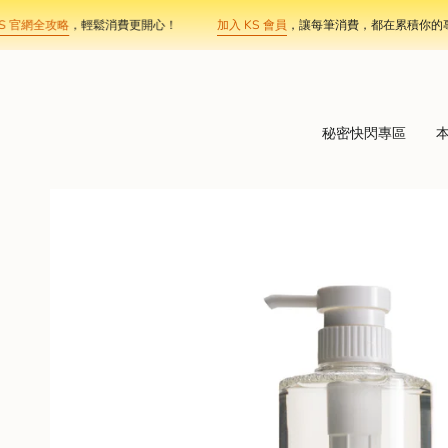
Skip
官網全攻略
，輕鬆消費更開心！
加入 KS 會員
，讓每筆消費，都在累積你的專屬
to
content
秘密快閃專區