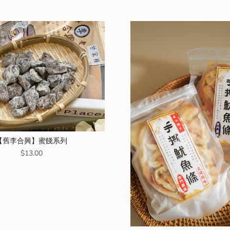
【舊李合興】蜜餞系列
Price
$13.00