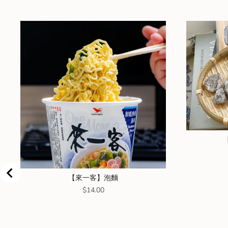
【來一客】泡麵
Price
$14.00