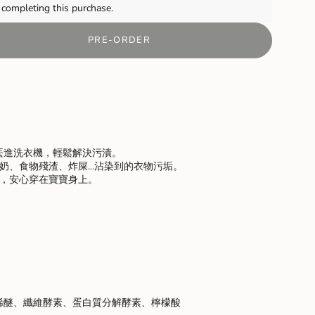
completing this purchase.
PRE-ORDER
/丟進洗衣機，輕鬆解決污漬。
奶、食物殘渣、炸屎...沾染到的衣物污垢。
上，安心穿在寶寶身上。
nts
烯醚、纖維酵素、蛋白質分解酵素、檸檬酸
m