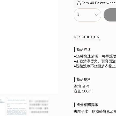
Earn 40 Points when 
{"in_cart_html"=>"
1
<span
class=\"quantity-
cart\">
{{
quantity
DESCRIPTION
}}
</span>
▌商品描述
in
cart",
●15秒快速清潔，可手洗
"decrease"=>"Decrease
●加強清潔嬰兒、寶寶因溢
quantity
●洗後洗劑不殘留於衣物
for
{{
product
▌商品規格
}}",
產地 台灣
"multiples_of"=>"Increme
容量 500ml
of
{{
quantity
▌
成分相關資訊
}}",
去離子水、脂肪醇聚氧乙
"minimum_of"=>"Minimu