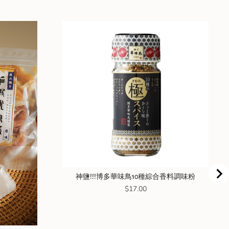
神鹽!!!博多華味鳥10種綜合香料調味粉
Price
$17.00