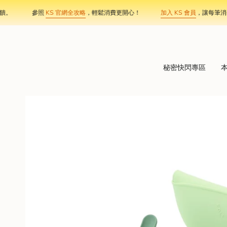
Skip
參照
KS 官網全攻略
，輕鬆消費更開心！
加入 KS 會員
，讓每筆消費，都
to
content
秘密快閃專區