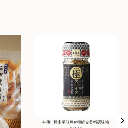
神鹽!!!博多華味鳥10種綜合香料調味粉