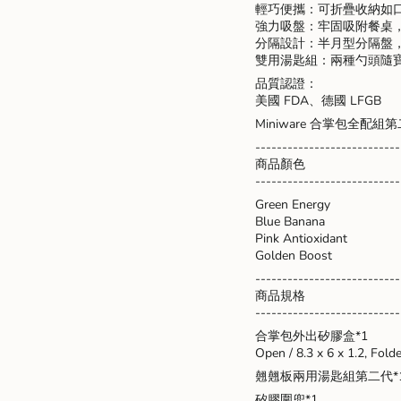
for
輕巧便攜：可折疊收納如
{{
強力吸盤：牢固吸附餐桌
product
分隔設計：半月型分隔盤
}}",
雙用湯匙組：兩種勺頭隨
"multiples_of"=>"Increme
品質認證：
of
美國 FDA、德國 LFGB
{{
quantity
Miniware 合掌包全
}}",
---------------------------
"minimum_of"=>"Minimu
商品顏色
of
---------------------------
{{
Green Energy
quantity
Blue Banana
}}",
Pink Antioxidant
"maximum_of"=>"Maxim
Golden Boost
of
{{
---------------------------
quantity
商品規格
}}"}
---------------------------
合掌包外出矽膠盒*1
Open / 8.3 x 6 x 1.2, Folde
翹翹板兩用湯匙組第二代*
矽膠圍兜*1