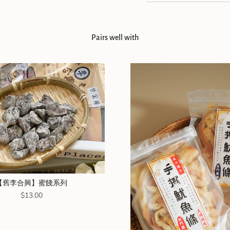
Pairs well with
【舊李合興】蜜餞系列
Price
$13.00