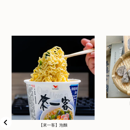
【來一客】泡麵