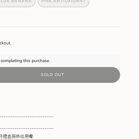
BLUE BANANA
PINK ANTIOXIDANT
VARIANT
VARIANT
SOLD
SOLD
OUT
OUT
OR
OR
LE
UNAVAILABLE
UNAVAILABLE
LE
ckout.
completing this purchase.
SOLD OUT
-----------------------------
-----------------------------
月禮盒與外出用餐