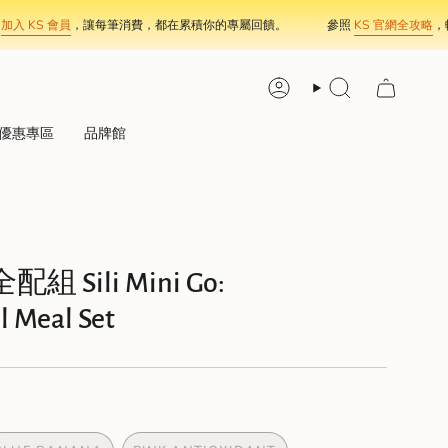
S 會員
，讓每筆消費，都在累積你的專屬回饋。
參照
KS 官網全攻略
，輕鬆消
Account
Search
優惠專區
品牌館
Sili Mini Go:
l Meal Set