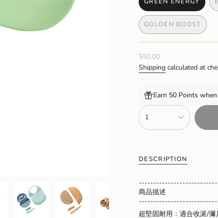
GREEN ENERGY
VARIANT
SOLD
GOLDEN BOOST
OUT
VARIANT
OR
SOLD
UNAVAILAB
OUT
Regular
$50.00
OR
UNAVAILAB
price
Shipping
calculated at che
Earn 50 Points when 
{"in_cart_html"=>"
1
<span
class=\"quantity-
cart\">
{{
quantity
DESCRIPTION
}}
</span>
---------------------------
in
商品描述
cart",
---------------------------
"decrease"=>"Decrease
quantity
超堅固耐用：適合收涎/彌