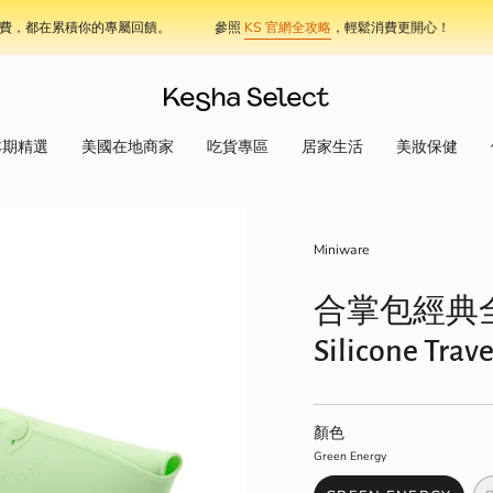
在累積你的專屬回饋。
參照
KS 官網全攻略
，輕鬆消費更開心！
加入 K
本期精選
美國在地商家
吃貨專區
居家生活
美妝保健
Miniware
合掌包經典全配組 
Silicone Trave
顏色
Green Energy