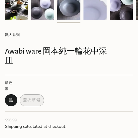
職人系列
Awabi ware 岡本純一輪花中深
皿
顏色
黑
黑
薰衣草紫
VARIANT
VARIANT
SOLD
SOLD
OUT
OUT
Regular
$96.99
OR
OR
price
UNAVAILABLE
UNAVAILABLE
Shipping
calculated at checkout.