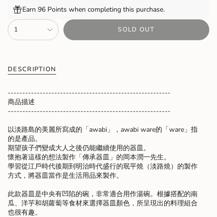
Earn 96 Points when completing this purchase.
{"in_cart_html"=>"
1
SOLD OUT
<span
class=\"quantity-
cart\">
{{
quantity
DESCRIPTION
}}
</span>
--------------------------------------------------------
in
商品描述
cart",
--------------------------------------------------------
"decrease"=>"Decrease
quantity
以淡路島的美麗所寫成的「awabi」，awabi ware的「ware」指
for
的是產品。
{{
期望孩子們變成大人之後仍能繼續使用的器皿。
product
懷抱著這樣的想法製作「傳承器皿」的岡本潤一先生。
}}",
學習從江戶時代後期到明治時代盛行的珉平燒（淡路燒）的製作
"multiples_of"=>"Increments
方式，將器皿當作是生活用品來製作。
of
{{
此款器皿是中央有凹陷的碗，非常適合用作湯碗。根據搭配的南
quantity
瓜、洋芋和胡蘿蔔等食材來選擇器皿顏色，所呈現出的料理組合
}}",
也很有趣。
"minimum_of"=>"Minimum