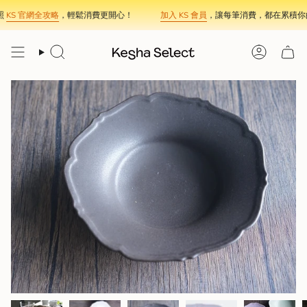
Skip
KS 官網全攻略
，輕鬆消費更開心！
加入 KS 會員
，讓每筆消費，都在累積你的
to
content
Search
Account