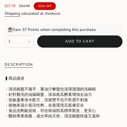
OUT
OR
Sale
$37.79
Regular
$53.99
30%
OFF
UNAVAILABLE
price
price
Shipping
calculated at checkout.
Earn 37 Points when completing this purchase.
{"in_cart_html"=>"
1
ADD TO CART
<span
class=\"quantity-
cart\">
{{
quantity
DESCRIPTION
}}
</span>
▍商品描述
in
cart",
・清洗碗盤不傷手，重油汙餐盤也清潔溜溜的洗碗精
"decrease"=>"Decrease
・
針對難洗的油膩碗盤，添加南瓜酵素增強去油力
quantity
・
低敏蘆薈保水配方，洗後雙手也不乾澀不刺激
for
・
植物來源介面活性劑，友善環境且親膚安全
{{
・
食品洗劑級規格，符合衛福部高標準製造，更安心
product
・
醫師專業推薦，成分單純天然，清洗碗盤快速又溫和
}}",
"multiples_of"=>"Increments