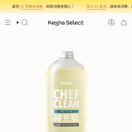
Skip
參照
KS 官網全攻略
，輕鬆消費更開心！
加入 KS 會員
，讓每筆消費，都
to
content
Search
Account