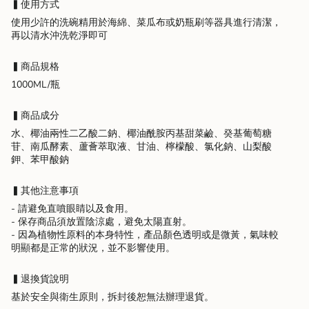
▍使用方式
of
{{
使用少許的洗碗精用於海綿、菜瓜布或奶瓶刷等器具進行清潔，
quantity
再以清水沖洗乾淨即可
}}",
"minimum_of"=>"Minimum
▍商品規格
of
{{
1000ML/瓶
quantity
}}",
▍商品成分
"maximum_of"=>"Maximum
水、椰油兩性二乙酸二鈉、椰油酰胺丙基甜菜鹼、癸基葡萄糖
of
苷、南瓜酵素、蘆薈萃取液、甘油、檸檬酸、氯化鈉、山梨酸
{{
鉀、苯甲酸鈉
quantity
}}"}
▍其他注意事項
- 請避免直噴眼睛以及食用。
-
保存商品須放置陰涼處，避免太陽直射。
-
因為植物性原料的本身特性，產品顏色透明或是微黃，氣味較
明顯都是正常的狀況，並不影響使用。
▍退換貨說明
基於安全與衛生原則，拆封後恕無法辦理退貨。