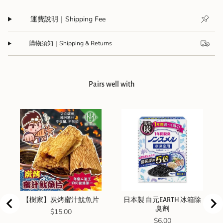
運費說明｜Shipping Fee
購物須知｜Shipping & Returns
Pairs well with
【樹家】炭烤蜜汁魷魚片
日本製 白元EARTH 冰箱除
臭劑
Price
$15.00
Price
$6.00