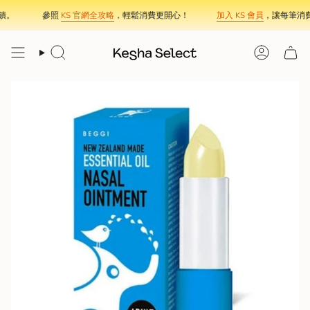
Skip
。
參照
KS 官網全攻略
，輕鬆消費更開心！
加入 KS 會員
，讓每筆消費
to
content
Search
Account