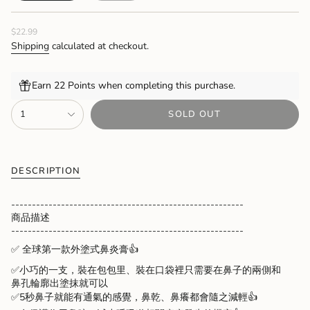
SOLD
SOLD
OUT
OUT
Regular
$22.99
OR
OR
price
UNAVAILABLE
UNAVAILABLE
Shipping
calculated at checkout.
Earn 22 Points when completing this purchase.
{"in_cart_html"=>"
1
SOLD OUT
<span
class=\"quantity-
cart\">
{{
quantity
DESCRIPTION
}}
</span>
--------------------------------------------------------
in
商品描述
cart",
--------------------------------------------------------
"decrease"=>"Decrease
✅
全球第一款外塗式鼻炎膏
👍
quantity
for
✅
小巧的一支，裝在包包里、裝在口袋裡只需要在鼻子的兩側和
{{
鼻孔輪廓出塗抹就可以
product
✅
5秒鼻子就能有通氣的感覺，鼻乾、鼻癢都會隨之減輕
👍
}}",