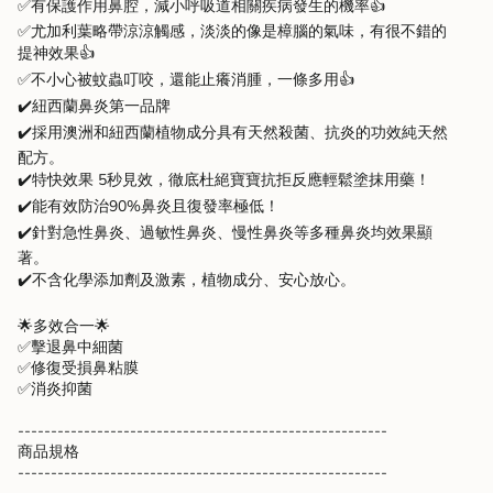
✅
有保護作用鼻腔，減小呼吸道相關疾病發生的機率
👍
"multiples_of"=>"Increments
of
✅
尤加利葉略帶涼涼觸感，淡淡的像是樟腦的氣味，有很不錯的
{{
提神效果
👍
quantity
✅
不小心被蚊蟲叮咬，還能止癢消腫，一條多用
👍
}}",
✔️
紐西蘭鼻炎第一品牌
"minimum_of"=>"Minimum
✔️
採用澳洲和紐西蘭植物成分具有天然殺菌、抗炎的功效純天然
of
{{
配方。
quantity
✔️
特快效果 5秒見效，徹底杜絕寶寶抗拒反應輕鬆塗抹用藥！
}}",
✔️
能有效防治90%鼻炎且復發率極低！
"maximum_of"=>"Maximum
✔️
針對急性鼻炎、過敏性鼻炎、慢性鼻炎等多種鼻炎均效果顯
of
著。
{{
✔️
不含化學添加劑及激素，植物成分、安心放心。
quantity
}}"}
🌟
多效合一
🌟
✅
擊退鼻中細菌
✅
修復受損鼻粘膜
✅
消炎抑菌
--------------------------------------------------------
商品規格
--------------------------------------------------------