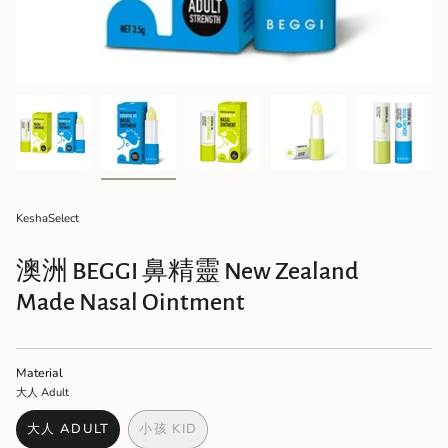
KeshaSelect
澳洲 BEGGI 鼻精靈 New Zealand
Made Nasal Ointment
Material
大人 Adult
大人 ADULT
小孩 KID
VARIANT
VARIANT