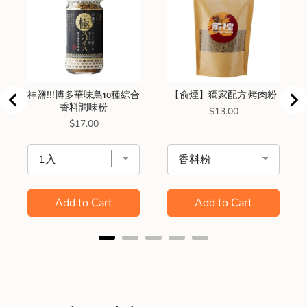
神鹽!!!博多華味鳥10種綜合
【俞煙】獨家配方 烤肉粉
香料調味粉
Price
$13.00
Price
$17.00
Add to Cart
Add to Cart