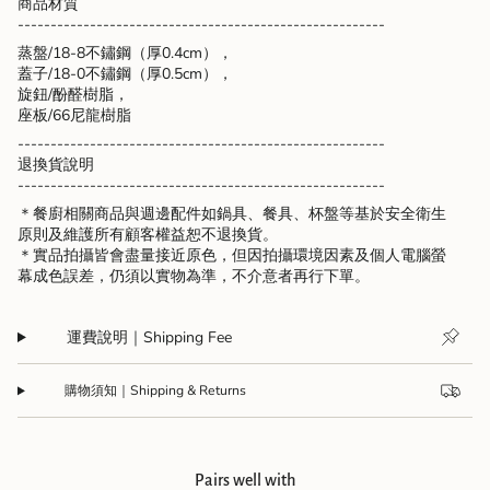
{{
商品材質
quantity
--------------------------------------------------------
}}",
蒸盤/18-8不鏽鋼（厚0.4cm），
"maximum_of"=>"Maximum
蓋子/18-0不鏽鋼（厚0.5cm），
of
旋鈕/酚醛樹脂，
{{
座板/66尼龍樹脂
quantity
--------------------------------------------------------
}}"}
退換貨說明
--------------------------------------------------------
＊餐廚相關商品與週邊配件如鍋具、餐具、杯盤等基於安全衛生
原則及維護所有顧客權益恕不退換貨。
＊實品拍攝皆會盡量接近原色，但因拍攝環境因素及個人電腦螢
幕成色誤差，仍須以實物為準，不介意者再行下單。
運費說明｜Shipping Fee
購物須知｜Shipping & Returns
Pairs well with