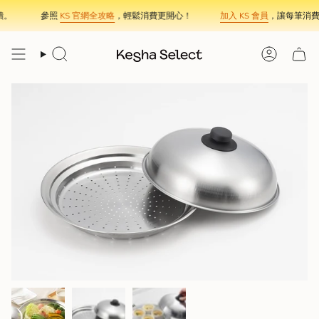
Skip
。
參照
KS 官網全攻略
，輕鬆消費更開心！
加入 KS 會員
，讓每筆消費
to
content
Search
Account