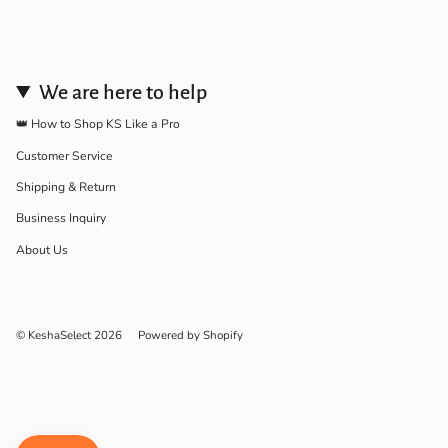
We are here to help
👑 How to Shop KS Like a Pro
Customer Service
Shipping & Return
Business Inquiry
About Us
© KeshaSelect 2026
Powered by Shopify