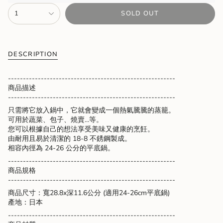
{"in_cart_html"=>"
1
SOLD OUT
<span
class=\"quantity-
cart\">
{{
quantity
DESCRIPTION
}}
</span>
--------------------------------------------------------
in
商品描述
cart",
--------------------------------------------------------
"decrease"=>"Decrease
只需將它放入鍋中，它就會變成一個熱氣騰騰的蒸籠。
quantity
可用於蔬菜、包子、燒賣...等。
for
您可以根據自己的想法享受美味又健康的烹飪。
{{
由耐用且易於清潔的 18-8 不銹鋼製成。
product
相容內徑為 24-26 公分的平底鍋。
}}",
"multiples_of"=>"Increments
--------------------------------------------------------
of
商品規格
{{
--------------------------------------------------------
quantity
商品尺寸：寬28.8x深11.6公分 (適用24-26cm平底鍋)
}}",
產地：日本
"minimum_of"=>"Minimum
of
--------------------------------------------------------