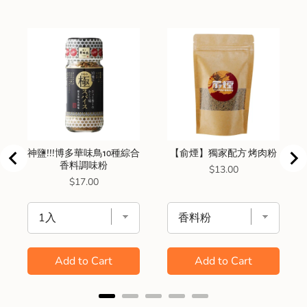
神鹽!!!博多華味鳥10種綜合
【俞煙】獨家配方 烤肉粉
香料調味粉
Price
$13.00
Price
$17.00
Add to Cart
Add to Cart