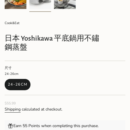
Cook&Eat
日本 Yoshikawa 平底鍋用不鏽
鋼蒸盤
尺寸
24-26cm
24-26CM
VARIANT
SOLD
OUT
Regular
$55.99
OR
price
UNAVAILABLE
Shipping
calculated at checkout.
Earn 55 Points when completing this purchase.