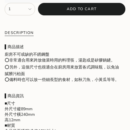
{"in_cart_html"=>"
1
ADD TO CART
<span
class=\"quantity-
cart\">
{{
quantity
DESCRIPTION
}}
</span>
▌商品描述
in
廚房不可或缺的不銹鋼盤
cart",
⭕非常適合用來跨放做菜時用的料理筷，湯匙或是矽膠鍋鏟。
"decrease"=>"Decrease
quantity
⭕另外，這個尺寸也很適合在廚房用來放置各式調味瓶，以免油
for
膩髒污枱面
{{
⭕備料時也可以放一些細長型的食材，如秋刀魚，小黃瓜等等。
product
}}",
"multiples_of"=>"Increments
▌商品資訊
of
■尺寸
{{
外尺寸縱89mm
quantity
外尺寸橫240mm
}}",
高12mm
"minimum_of"=>"Minimum
■材質
of