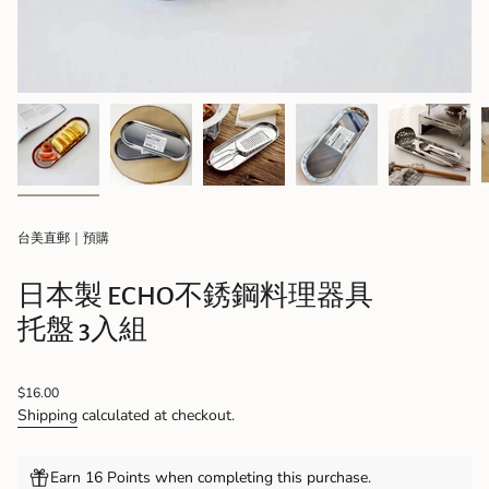
台美直郵｜預購
日本製 ECHO不銹鋼料理器具
托盤 3入組
Regular
$16.00
price
Shipping
calculated at checkout.
Earn 16 Points when completing this purchase.