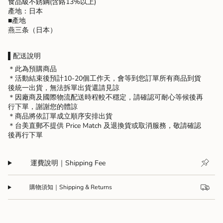
食品級不銹鋼(含鉻13%以上)
{{
產地：日本
quantity
■產地
}}",
燕三条（日本）
"maximum_of"=>"Maximum
of
{{
▌配送說明
quantity
＊此為預購商品
}}"}
＊活動結束後預計10-20個工作天，會等到您訂單所有商品到貨
後統一出貨，無法拆單出貨還請見諒
＊因廠商及國際物流配送時程較不穩定，請確認可耐心等候後再
行下單，謝謝您的體諒
＊商品將依訂單成立順序安排出貨
＊台美直郵不提供 Price Match 及退換貨或取消服務，敬請確認
後再行下單
運費說明｜Shipping Fee
購物須知｜Shipping & Returns