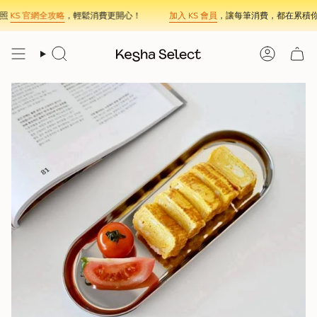
Skip
照
KS 官網全攻略
，輕鬆消費更開心！
加入 KS 會員
，讓每筆消費，都在累積你
to
content
Search
Account