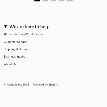
We are here to help
👑 How to Shop KS Like a Pro
Customer Service
Shipping & Return
Business Inquiry
About Us
© KeshaSelect 2026
Powered by Shopify