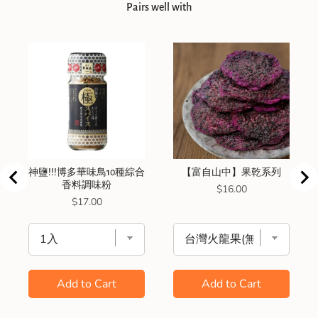
Pairs well with
神鹽!!!博多華味鳥10種綜合
【富自山中】果乾系列
香料調味粉
Price
$16.00
Price
$17.00
Add to Cart
Add to Cart