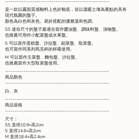
--------------------------------------------------------
"decrease"=>"Decrease
是一款以霧面質感釉料上色於釉底，並以溫暖土壤為重點的具有
quantity
現代氛圍的盤子。
for
顏色為白色和灰色。易於搭配的優雅溫和色調。
{{
product
SS 迷你尺寸的盤子最適合當作醬油盤、調味料盤、漬物盤。
}}",
也推薦可用作小配菜盤或水果盤。
"multiples_of"=>"Increments
S 可以當作蛋糕盤、沙拉盤、副菜盤、取菜盤。
of
也可當作同系列馬克杯的杯碟使用。
{{
quantity
M 可以當作主菜盤、麵包盤、沙拉盤。
}}",
也推薦當作大型取菜盤使用。
"minimum_of"=>"Minimum
--------------------------------------------------------
of
商品顏色
{{
--------------------------------------------------------
quantity
白、灰
}}",
"maximum_of"=>"Maximum
--------------------------------------------------------
of
商品規格
{{
--------------------------------------------------------
quantity
尺寸：
}}"}
SS 直徑10.9×高2cm
S 直徑14.6×高2cm
M 直徑18.4×高2.4cm