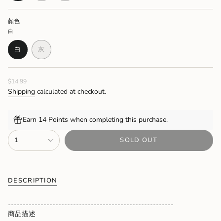
SOLD
OUT
OUT
OUT
OR
OR
顏色
OR
UNAVAILABLE
UNAVAILABLE
白
UNAVAILABLE
白
灰
VARIANT
VARIANT
SOLD
SOLD
OUT
OUT
Regular
$14.99
OR
OR
price
UNAVAILABLE
UNAVAILABLE
Shipping
calculated at checkout.
Earn 14 Points when completing this purchase.
{"in_cart_html"=>"
1
SOLD OUT
<span
class=\"quantity-
cart\">
{{
quantity
DESCRIPTION
}}
</span>
--------------------------------------------------------
in
商品描述
cart",