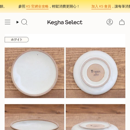
Skip
。
參照
KS 官網全攻略
，輕鬆消費更開心！
加入 KS 會員
，讓每筆消費
to
content
Search
Account