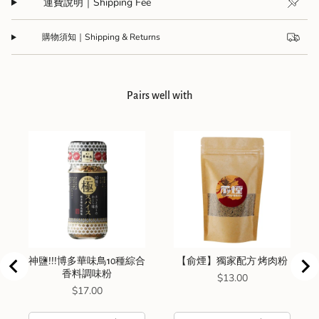
運費說明｜Shipping Fee
購物須知｜Shipping & Returns
Pairs well with
神鹽!!!博多華味鳥10種綜合
【俞煙】獨家配方 烤肉粉
香料調味粉
Price
$13.00
Price
$17.00