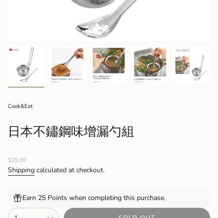
Cook&Eat
日本不鏽鋼味增漏勺組
Regular
$25.99
price
Shipping
calculated at checkout.
Earn 25 Points when completing this purchase.
{"in_cart_html"=>"