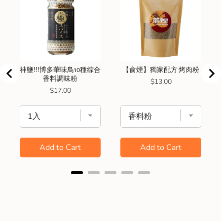
神鹽!!!博多華味鳥10種綜合
【俞煙】獨家配方 烤肉粉
香料調味粉
Price
$13.00
Price
$17.00
Add to Cart
Add to Cart