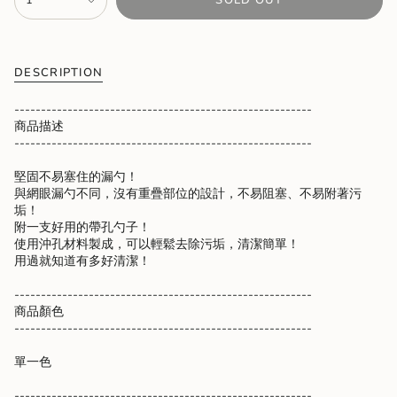
1
SOLD OUT
<span
class=\"quantity-
cart\">
{{
quantity
DESCRIPTION
}}
</span>
--------------------------------------------------------
in
商品描述
cart",
--------------------------------------------------------
"decrease"=>"Decrease
quantity
堅固不易塞住的漏勺！
for
與網眼漏勺不同，沒有重疊部位的設計，不易阻塞、不易附著污
{{
垢！
product
附一支好用的帶孔勺子！
}}",
使用沖孔材料製成，可以輕鬆去除污垢，清潔簡單！
"multiples_of"=>"Increments
用過就知道有多好清潔！
of
{{
--------------------------------------------------------
quantity
商品顏色
}}",
--------------------------------------------------------
"minimum_of"=>"Minimum
of
單一色
{{
quantity
--------------------------------------------------------