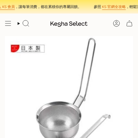
Skip
KS 會員
，讓每筆消費，都在累積你的專屬回饋。
參照
KS 官網全攻略
，輕鬆消
to
content
Search
Account