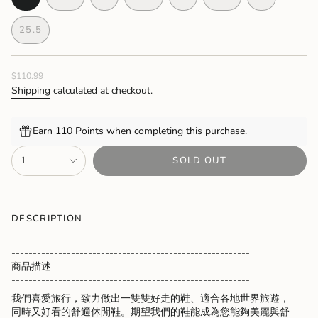
VARIANT
VARIANT
VARIANT
VARIANT
VARIANT
VARIANT
VARIANT
SOLD
SOLD
SOLD
SOLD
SOLD
SOLD
SOLD
25.5
OUT
OUT
OUT
OUT
OUT
OUT
OUT
VARIANT
OR
OR
OR
OR
OR
OR
OR
SOLD
UNAVAILABLE
UNAVAILABLE
UNAVAILABLE
UNAVAILABLE
UNAVAILABLE
UNAVAILABLE
UNAVAILA
OUT
Regular
$110.99
OR
price
UNAVAILABLE
Shipping
calculated at checkout.
Earn 110 Points when completing this purchase.
{"in_cart_html"=>"
1
SOLD OUT
<span
class=\"quantity-
cart\">
{{
quantity
DESCRIPTION
}}
</span>
--------------------------------------------------------
in
商品描述
cart",
--------------------------------------------------------
"decrease"=>"Decrease
我們喜愛旅行，致力做出一雙雙好走的鞋、適合各地世界旅遊，
quantity
同時又好看的舒適休閒鞋。期望我們的鞋能成為您能夠美麗與舒
for