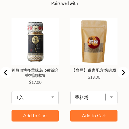
Pairs well with
神鹽!!!博多華味鳥10種綜合
【俞煙】獨家配方 烤肉粉
香料調味粉
Price
$13.00
Price
$17.00
Add to Cart
Add to Cart