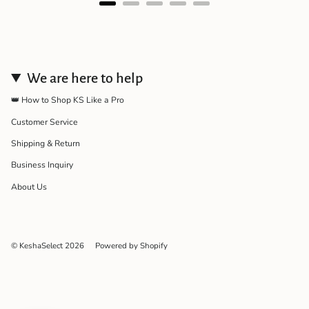
We are here to help
👑 How to Shop KS Like a Pro
Customer Service
Shipping & Return
Business Inquiry
About Us
© KeshaSelect 2026
Powered by Shopify