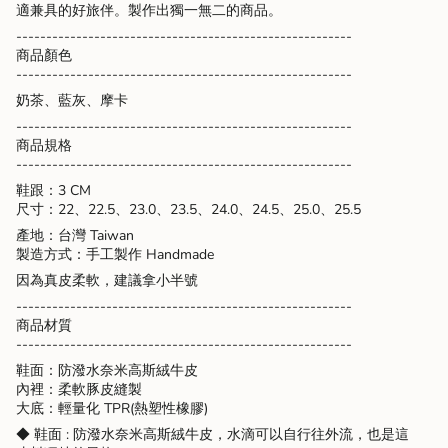
適兼具的好旅伴。製作出獨一無二的商品。
{{
product
--------------------------------------------------------
}}",
商品
顏色
"multiples_of"=>"Increments
--------------------------------------------------------
of
奶茶、藍灰、摩卡
{{
quantity
--------------------------------------------------------
}}",
商品規格
"minimum_of"=>"Minimum
--------------------------------------------------------
of
鞋跟：3 CM
{{
尺寸：22、22.5、23.0、23.5、24.0、24.5、25.0、25.5
quantity
產地：台灣 Taiwan
}}",
製造方式：手工製作 Handmade
"maximum_of"=>"Maximum
of
因為真皮柔軟，建議拿小半號
{{
--------------------------------------------------------
quantity
商品材質
}}"}
--------------------------------------------------------
鞋面：防潑水奈米高斯絨牛皮
內裡：柔軟豚皮縫製
大底：輕量化 TPR(熱塑性橡膠)
◆ 鞋面 : 防潑水奈米高斯絨牛皮，水滴可以自行往外流，也是這