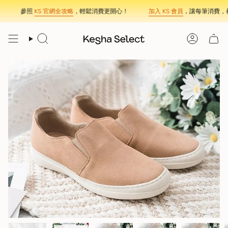
Skip
參照
KS 官網全攻略
，輕鬆消費更開心！
加入 KS 會員
，讓每筆消費，都
to
content
Search
Account