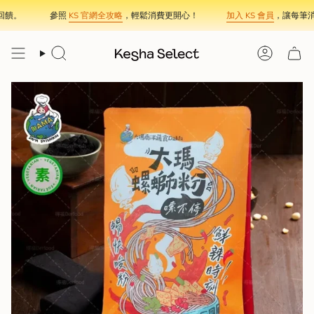
Skip
饋。
參照
KS 官網全攻略
，輕鬆消費更開心！
加入 KS 會員
，讓每筆消
to
content
Search
Account