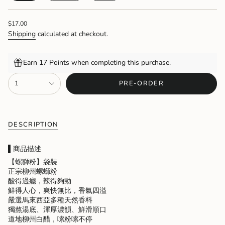
SOLD
SOLD
SOLD
OUT
OUT
OUT
Regular
$17.00
OR
OR
OR
price
UNAVAILABLE
UNAVAILABLE
UNAVAILABLE
Shipping
calculated at checkout.
Earn 17 Points when completing this purchase.
{"in_cart_html"=>"
1
PRE-ORDER
<span
class=\"quantity-
cart\">
{{
quantity
DESCRIPTION
}}
</span>
▌商品描述
in
【螺獅粉】袋裝
cart",
正宗柳州螺螄粉
"decrease"=>"Decrease
酸得過癮，辣得夠勁
quantity
鮮得人心，爽快無比，香氣四溢
for
嚴選馬來西亞多種天然香料
{{
獨熬湯底、渾厚濃韻、鮮滑順口
product
道地柳州白醋，嗦粉嗦不停
}}",