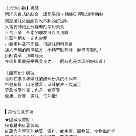
"multiples_of"=>"Increments
【大瑪小麵】碗裝
of
南洋與台式的結合，濃郁湯頭 x 麵條Q 彈勁道嚼勁👍
{{
quantity
獨家風味外面絕對吃不到的好滋味
}}",
只需要沖泡五分鐘即刻享用美食
"minimum_of"=>"Minimum
不含五辛，全素的朋友可以食用喔
of
吃葷的朋友一定也會愛
{{
小麵用料雖不高檔，但調味用料豐富
quantity
加入專屬的南洋秘方，小麵帶點辣味，麵條有嚼勁！
}}",
搭配青菜，滋味鮮美
"maximum_of"=>"Maximum
在四川重慶是平民美食之一，同時也是大瑪的好味道！
of
{{
【酸辣粉】碗裝
quantity
這款在素食界爆紅的酸辣粉真的不簡單
}}"}
料包多樣，口感豐富，麻辣酸爽一次滿足
讓您感受吃素，也是一種享受
健康、營養、美味、低熱量!
▌其他注意事項
★隱藏版重點：
粉條是由紅薯製成
紅薯含有豐富的糖質、澱粉、維生素、礦物質、食物纖維等