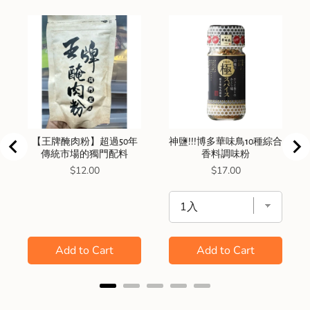
【王牌醃肉粉】超過50年
神鹽!!!博多華味鳥10種綜合
傳統市場的獨門配料
香料調味粉
Price
Price
$12.00
$17.00
Add to Cart
Add to Cart