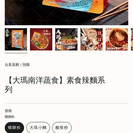
台美直郵｜預購
【大瑪南洋蔬食】素食辣麵系
列
規格
螺獅粉
螺獅粉
大瑪小麵
酸辣粉
VARIANT
VARIANT
VARIANT