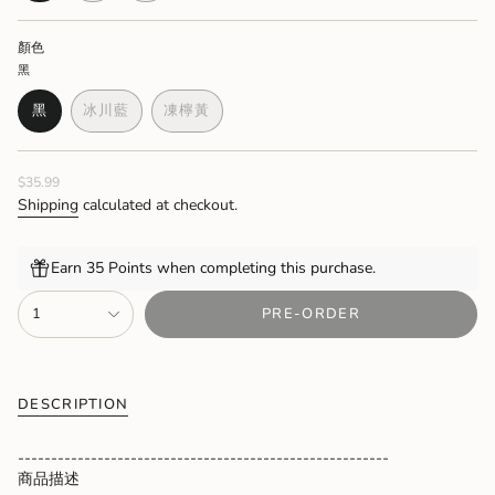
OUT
OUT
OUT
OR
OR
OR
顏色
UNAVAILABLE
UNAVAILABLE
UNAVAILABLE
黑
黑
冰川藍
凍檸黃
VARIANT
VARIANT
VARIANT
SOLD
SOLD
SOLD
OUT
OUT
OUT
Regular
$35.99
OR
OR
OR
price
UNAVAILABLE
UNAVAILABLE
UNAVAILABLE
Shipping
calculated at checkout.
Earn 35 Points when completing this purchase.
{"in_cart_html"=>"
1
PRE-ORDER
<span
class=\"quantity-
cart\">
{{
quantity
DESCRIPTION
}}
</span>
--------------------------------------------------------
in
商品描述
cart",