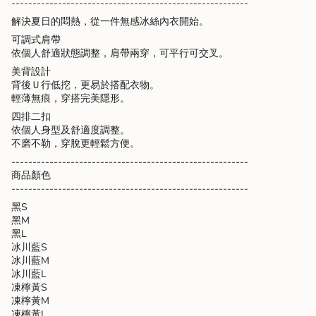
--------------------------------------------------------
"decrease"=>"Decrease
解決夏日的悶熱，從一件無感冰絲內衣開始。
quantity
for
可調式肩帶
{{
依個人舒適狀態調整，肩帶兩穿，可平行可交叉。
product
美背設計
}}",
背後Ｕ行低挖，更易於搭配衣物。
"multiples_of"=>"Increments
輕薄無痕，穿搭完美隱形。
of
{{
四排二扣
quantity
依個人身型及舒適度調整。
}}",
不磨不勒，穿脫更輕鬆方便。
"minimum_of"=>"Minimum
--------------------------------------------------------
of
商品顏色
{{
--------------------------------------------------------
quantity
黑S
}}",
黑M
"maximum_of"=>"Maximum
黑L
of
冰川藍S
{{
冰川藍M
quantity
冰川藍L
}}"}
凍檸黃S
凍檸黃M
凍檸黃L