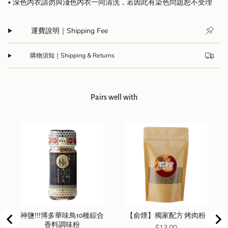
▪️ 深色內衣請勿與淺色內衣一同清洗，若因此有染色問題恕不受理
運費說明｜Shipping Fee
購物須知｜Shipping & Returns
Pairs well with
神鹽!!!博多華味鳥10種綜合
【俞煙】獨家配方 烤肉粉
香料調味粉
Price
$13.00