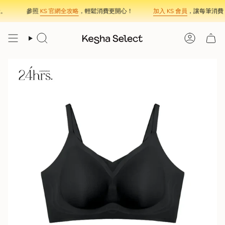
Skip
。
參照
KS 官網全攻略
，輕鬆消費更開心！
加入 KS 會員
，讓每筆消費，
to
content
Search
Account