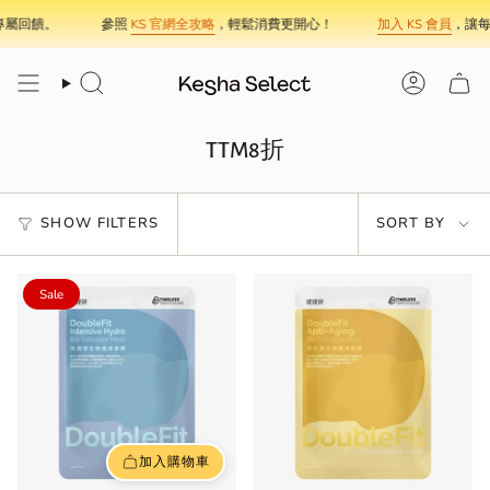
Skip
屬回饋。
參照
KS 官網全攻略
，輕鬆消費更開心！
加入 KS 會員
，讓每
to
content
Search
Account
TTM8折
Sort
SHOW FILTERS
SORT BY
by
Sale
加入購物車