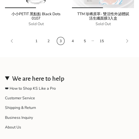
小小PETIT 黑點點 Black Dots
TTM 珍稀原萃- 雙活性外泌體賦
0107
活生纖面膜3入盒
Sold Out
Sold Out
…
1
2
3
4
5
15
We are here to help
👑 How to Shop KS Like a Pro
Customer Service
Shipping & Return
Business Inquiry
About Us