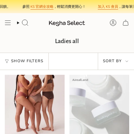
Skip
。
參照
KS 官網全攻略
，輕鬆消費更開心！
加入 KS 會員
，讓每筆消費
to
content
Search
Account
Ladies all
Sort
SHOW FILTERS
SORT BY
by