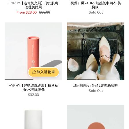
HYPHY【迷你肌光刷】你的肌膚
視覺引爆24HRS無感集中內衣(美
管理美體刷
胸款)
From
$28.00
$56.00
Sold Out
加入購物車
HYPHY【好循環舒緩膏】植萃精
瑪莉喝珍奶 尖頭2穿瑪莉珍鞋
油-水腫除濕機
Sold Out
$32.00