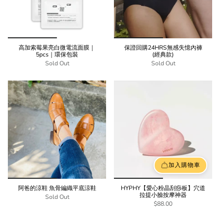
高加索莓果亮白微電流面膜｜
保證回購24HRS無感失憶內褲
5pcs｜環保包裝
(經典款)
Sold Out
Sold Out
加入購物車
阿爸的涼鞋 魚骨編織平底涼鞋
HYPHY【愛心粉晶刮痧板】穴道
拉提小臉按摩神器
Sold Out
$88.00