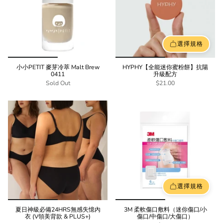
選擇規格
小小PETIT 麥芽冷萃 Malt Brew
HYPHY【全能迷你蜜粉餅】抗陽
0411
升級配方
Sold Out
$21.00
選擇規格
夏日神級必備24HRS無感失憶內
3M 柔軟傷口敷料（迷你傷口/小
衣 (V領美背款 & PLUS+)
傷口/中傷口/大傷口）