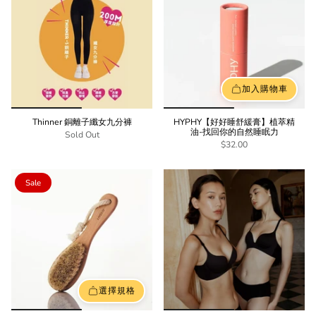
加入購物車
Thinner 銅離子纖女九分褲
HYPHY【好好睡舒緩膏】植萃精
油-找回你的自然睡眠力
Sold Out
$32.00
Sale
選擇規格