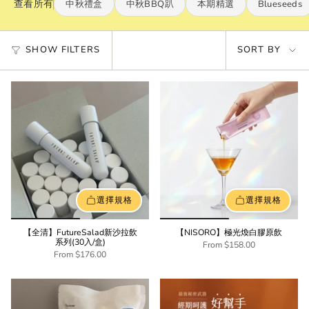
查看所有
中秋禮盒
中秋BBQ趴
本期精選
Blueseeds
Sort
SHOW FILTERS
SORT BY
by
選擇規格
選擇規格
【全清】FutureSalad新沙拉飲
【NISORO】極光煥白膠原飲
系列(30入/盒)
From
$158.00
From
$176.00