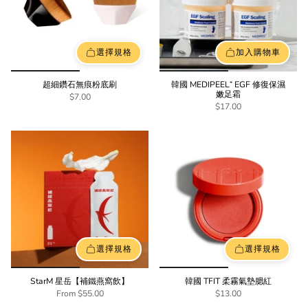
選擇規格
加入購物車
超細鑽石無痕粉底刷
韓國 MEDIPEEL⁺ EGF 修復保濕
嫩足霜
$7.00
$17.00
選擇規格
選擇規格
StarM 星岳【補鐵燕窩飲】
韓國 TFIT 柔霧氣墊腮紅
From
$55.00
$13.00