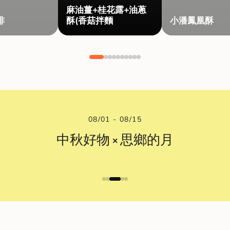
麻油薑+桂花露+油蔥
啡
酥(香菇拌麵
小潘鳳凰酥
08/01 - 08/15
中秋好物 × 思鄉的月