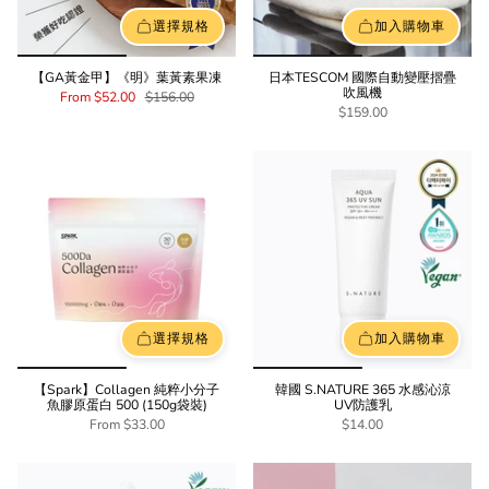
選擇規格
加入購物車
【GA黃金甲】《明》葉黃素果凍
日本TESCOM 國際自動變壓摺疊
吹風機
From
$52.00
$156.00
$159.00
選擇規格
加入購物車
【Spark】Collagen 純粹小分子
韓國 S.NATURE 365 水感沁涼
魚膠原蛋白 500 (150g袋裝)
UV防護乳
From
$33.00
$14.00