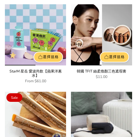
選擇規格
選擇規格
StarM 星岳 愛波尚飲【蘋果洋蔥
韓國 TFIT 絲柔煥顏三色遮瑕膏
水】
$11.00
From
$61.00
Sale