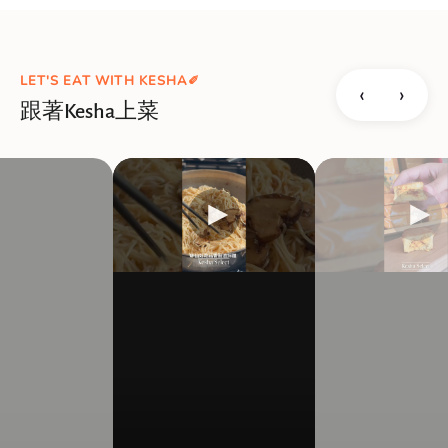
LET'S EAT WITH KESHA✐
‹
›
跟著Kesha上菜