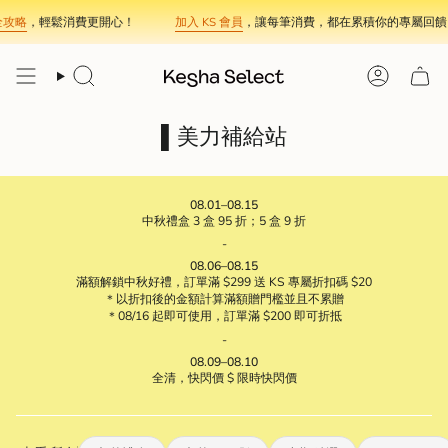
Skip
，輕鬆消費更開心！
加入 KS 會員
，讓每筆消費，都在累積你的專屬回饋。
to
content
Search
Account
▌美力補給站
08.01–08.15
中秋禮盒 3 盒 95 折；5 盒 9 折
-
08.06–08.15
滿額解鎖中秋好禮，訂單滿 $299 送 KS 專屬折扣碼 $20
＊以折扣後的金額計算滿額贈門檻並且不累贈
＊08/16 起即可使用，訂單滿 $200 即可折抵
-
08.09–08.10
全清，快閃價 $ 限時快閃價