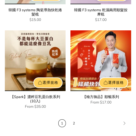
韓國 F3 systems 陶瓷導熱快乾捲
韓國 F3 systems 乾濕兩用順髮按
髮梳
摩梳
$15.00
$17.00
選擇規格
選擇規格
【Spark】濃粹豆乳蛋白飲系列
【翰方御品】順暢系列
(10入)
From
$17.00
From
$35.00
1
2