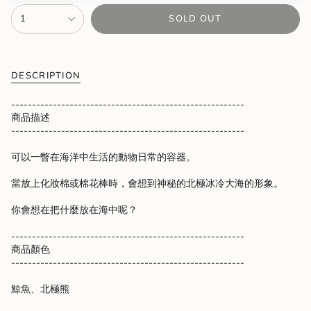
{"in_cart_html"=>"
1
SOLD OUT
<span
class=\"quantity-
cart\">
{{
quantity
DESCRIPTION
}}
</span>
--------------------------------------------------------
in
商品描述
cart",
--------------------------------------------------------
"decrease"=>"Decrease
quantity
可以一瞥在海洋中生活的動物日常的容器。
for
{{
當放上化妝棉或棉花棒時，會想到神秘的北極冰冷大海的形象。
product
}}",
你會想在把什麼放在海中呢？
"multiples_of"=>"Increments
of
--------------------------------------------------------
{{
商品顏色
quantity
--------------------------------------------------------
}}",
"minimum_of"=>"Minimum
鯨魚、北極熊
of