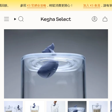
Skip
回饋。
參照
KS 官網全攻略
，輕鬆消費更開心！
加入 KS 會員
，讓每筆
to
content
Search
Account