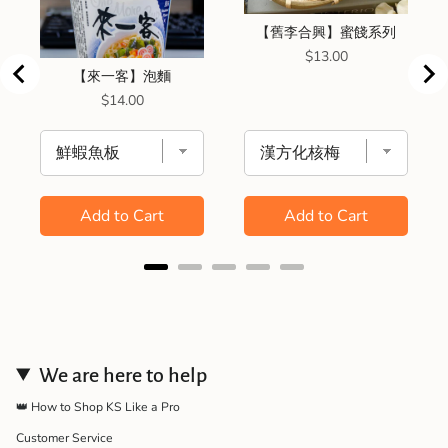
【舊李合興】蜜餞系列
Price
$13.00
【來一客】泡麵
Price
$14.00
Add to Cart
Add to Cart
We are here to help
👑 How to Shop KS Like a Pro
Customer Service