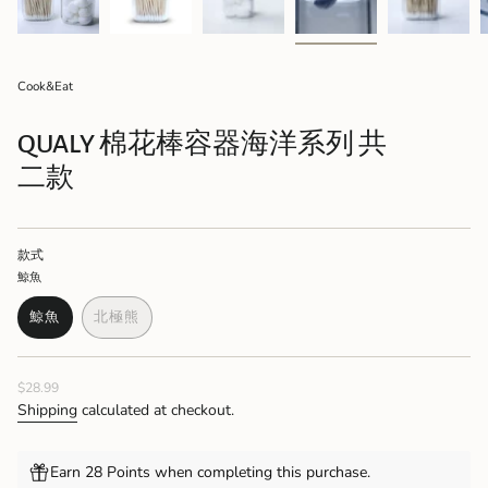
Cook&Eat
QUALY 棉花棒容器海洋系列 共
二款
款式
鯨魚
鯨魚
北極熊
VARIANT
VARIANT
SOLD
SOLD
OUT
OUT
Regular
$28.99
OR
OR
price
UNAVAILABLE
UNAVAILABLE
Shipping
calculated at checkout.
Earn 28 Points when completing this purchase.