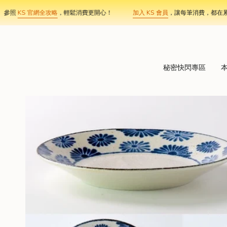
Skip
照
KS 官網全攻略
，輕鬆消費更開心！
加入 KS 會員
，讓每筆消費，都在累積你
to
content
秘密快閃專區