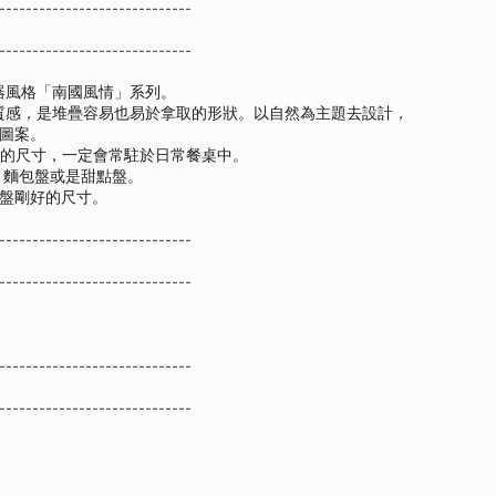
-----------------------------
-----------------------------
器風格「南國風情」系列。
質感，是堆疊容易也易於拿取的形狀。以自然為主題去設計，
種圖案。
好的尺寸，一定會常駐於日常餐桌中。
、麵包盤或是甜點盤。
nts
菜盤剛好的尺寸。
-----------------------------
-----------------------------
m
-----------------------------
um
-----------------------------