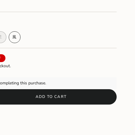
ANT
LE
AILABLE
星
風
NT
VARIANT
VARIANT
SOLD
SOLD
OUT
OUT
OR
OR
F
E
ILABLE
UNAVAILABLE
UNAVAILABLE
ckout.
ompleting this purchase.
ADD TO CART