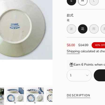
VARIANT
VARIANT
VARI
S
M
L
SOLD
SOLD
SOLD
OUT
OUT
OUT
OR
OR
OR
款式
UNAVAILABLE
UNAVAILAB
UNAV
花
波
花
雨
VARIANT
VARIANT
VARIA
SOLD
SOLD
SOLD
OUT
OUT
OUT
OR
OR
OR
Sale
$6.00
Regular
$14.99
60%
OF
UNAVAILABLE
UNAVAILABL
UNAVA
price
price
Shipping
calculated at che
Earn 6 Points when c
{"in_cart_html"=>"
1
<span
class=\"quantity-
cart\">
{{
quantity
DESCRIPTION
}}
</span>