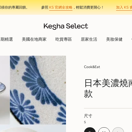
的專屬回饋。
參照
KS 官網全攻略
，輕鬆消費更開心！
加入 KS 會員
，
本期精選
美國在地商家
吃貨專區
居家生活
美妝保健
Cook&Eat
日本美濃燒南國
款
尺寸
S