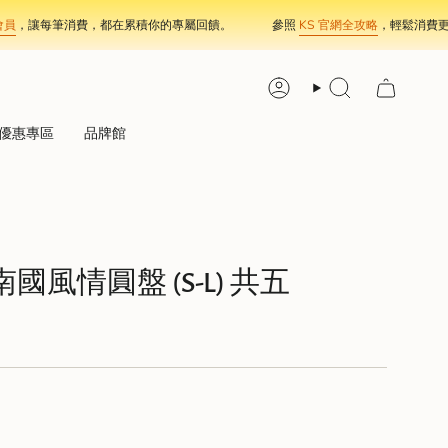
讓每筆消費，都在累積你的專屬回饋。
參照
KS 官網全攻略
，輕鬆消費更開心
Account
Search
優惠專區
品牌館
風情圓盤 (S-L) 共五