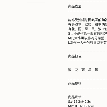
---------------------------
in
商品描述
cart",
---------------------------
"decrease"=>"Decrease
quantity
能感受沖繩悠閒氛圍的陶
for
有著簡單、溫暖、粗獷的
{{
有花、雨、星、風、浪5
product
S大小是作為一般菜盤剛
}}",
M的大小可以作為分菜盤
"multiples_of"=>"Increme
L當作一人份的麵盤或主
of
{{
---------------------------
quantity
商品顏色
}}",
---------------------------
"minimum_of"=>"Minimu
of
浪、花、雨、星、風
{{
quantity
---------------------------
}}",
商品規格
"maximum_of"=>"Maxim
---------------------------
of
{{
商品尺寸：
quantity
S約16.2×H2.3cm
}}"}
M約18.8×H2.6cm