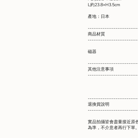
L約23.8×H3.5cm
產地：日本
---------------------------
商品材質
---------------------------
磁器
---------------------------
其他注意事項
---------------------------
---------------------------
退換貨說明
---------------------------
實品拍攝皆會盡量接近原
為準，不介意者再行下單