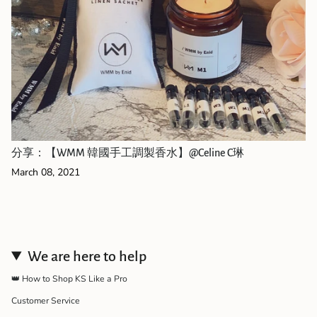
分享：【WMM 韓國手工調製香水】@Celine C琳
March 08, 2021
We are here to help
👑 How to Shop KS Like a Pro
Customer Service