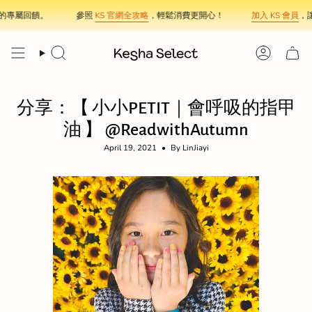
Skip
屬回饋。
參照
KS 官網全攻略
，輕鬆消費更開心！
加入 KS 會員
，讓每
to
content
Search
Account
分享：【 小小PETIT｜會呼吸的指甲
油 】 @ReadwithAutumn
April 19, 2021
By LinJiayi