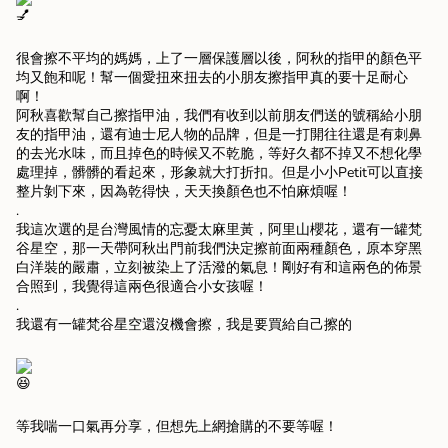
很會擦不平均的媽媽，上了一層保護層以後，阿秋的指甲的顏色平
均又飽和呢！幫一個愛扭來扭去的小朋友擦指甲真的要十足耐心
啊！
阿秋喜歡幫自己擦指甲油，我們有收到以前朋友們送的號稱給小朋
友的指甲油，還有迪士尼人物的品牌，但是一打開往往還是有刺鼻
的去光水味，而且掉色的時候又不乾脆，等好久都不掉又不想化學
處理掉，髒髒的看起來，形象就大打折扣。但是小小Petit可以直接
整片剝下來，因為乾得快，天天換顏色也不怕麻煩喔！
.
我這次選的是台灣風情的忘憂太麻里黃，阿里山櫻花，還有一罐梵
谷星空，那一天帶阿秋出門前我們決定擦前面兩種顏色，原本穿黑
白洋裝的嚴肅，立刻被染上了活潑的氣息！剛好有和這兩色的佈景
合照到，我覺得這兩色很適合小女孩喔！
.
我還有一罐梵谷星空還沒機會擦，我是要買給自己擦的
等我喘一口氣再分享，但想先上網搶購的不要等喔！
.