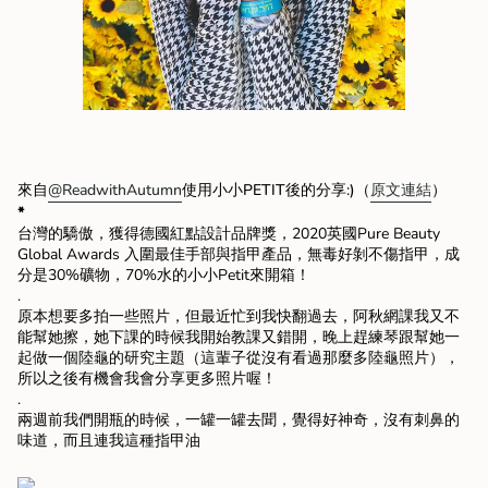
來自
@ReadwithAutumn
使用小小PETIT後的分享:)
（
原文連結
）
*
台灣的驕傲，獲得德國紅點設計品牌獎，2020英國Pure Beauty
Global Awards 入圍最佳手部與指甲產品，無毒好剝不傷指甲，成
分是30%礦物，70%水的小小Petit來開箱！
.
原本想要多拍一些照片，但最近忙到我快翻過去，阿秋網課我又不
能幫她擦，她下課的時候我開始教課又錯開，晚上趕練琴跟幫她一
起做一個陸龜的研究主題（這輩子從沒有看過那麼多陸龜照片），
所以之後有機會我會分享更多照片喔！
.
兩週前我們開瓶的時候，一罐一罐去聞，覺得好神奇，沒有刺鼻的
味道，而且連我這種指甲油