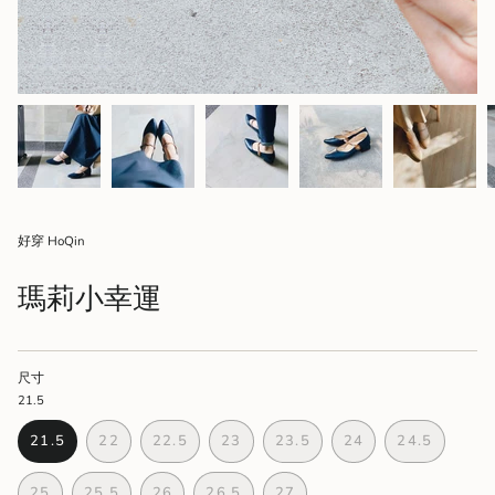
好穿 HoQin
瑪莉小幸運
尺寸
21.5
21.5
22
22.5
23
23.5
24
24.5
VARIANT
VARIANT
VARIANT
VARIANT
VARIANT
VARIANT
VARIANT
SOLD
SOLD
SOLD
SOLD
SOLD
SOLD
SOLD
25
25.5
26
26.5
27