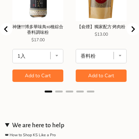
神鹽!!!博多華味鳥10種綜合
【俞煙】獨家配方 烤肉粉
香料調味粉
Price
$13.00
Price
$17.00
Add to Cart
Add to Cart
We are here to help
👑 How to Shop KS Like a Pro