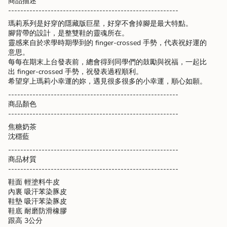
商品描述
cart",
--------------------------------------------------------
"decrease"=>"Decrease
瑪莉系列是好穿的隱藏版巨星，好穿不會掉腳是最大特點。
quantity
腳背帶的設計，是整雙鞋的靈魂所在。
for
靈感來自於求學時期學到的 finger-crossed 手勢，代表祝好運的
{{
意思。
product
每每在期末上台發表前，總會得到同學們的鼓勵與祝福，一起比
}}",
出 finger-crossed 手勢，祝發表過程順利。
"multiples_of"=>"Increments
希望穿上瑪莉小幸運的妳，遇見很多很多的小幸運，順心如願。
of
{{
--------------------------------------------------------
quantity
商品顏色
}}",
--------------------------------------------------------
"minimum_of"=>"Minimum
焦糖奶茶
of
沈穩藍
{{
quantity
--------------------------------------------------------
}}",
商品材質
"maximum_of"=>"Maximum
--------------------------------------------------------
of
鞋面 輕塗料牛皮
{{
內裏 吸汗苯染豚皮
quantity
鞋墊 吸汗苯染豚皮
}}"}
鞋底 耐磨防滑橡膠
跟高 3公分