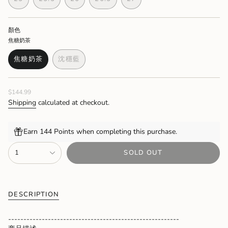
OUT
OUT
OUT
OUT
OUT
OUT
OUT
VARIANT
VARIANT
VARIANT
VARIANT
VARIANT
OR
OR
OR
OR
OR
OR
OR
SOLD
SOLD
SOLD
SOLD
SOLD
UNAVAILABLE
UNAVAILABLE
UNAVAILABLE
UNAVAILABLE
UNAVAILABLE
UNAVAILABLE
UNAVAIL
OUT
OUT
OUT
OUT
OUT
顏色
OR
OR
OR
OR
OR
焦糖奶茶
UNAVAILABLE
UNAVAILABLE
UNAVAILABLE
UNAVAILABLE
UNAVAILABLE
焦糖奶茶
沈穩藍
VARIANT
VARIANT
SOLD
SOLD
OUT
OUT
Regular
$144.99
OR
OR
price
UNAVAILABLE
UNAVAILABLE
Shipping
calculated at checkout.
Earn 144 Points when completing this purchase.
{"in_cart_html"=>"
1
SOLD OUT
<span
class=\"quantity-
cart\">
{{
quantity
DESCRIPTION
}}
</span>
--------------------------------------------------------
in