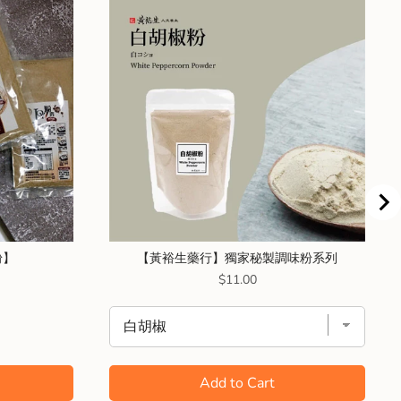
粉】
【黃裕生藥行】獨家秘製調味粉系列
Price
$11.00
Add to Cart