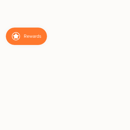
We are here to help
👑 How to Shop KS Like a Pro
Customer Service
Shipping & Return