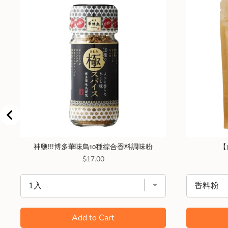
神鹽!!!博多華味鳥10種綜合香料調味粉
【
Price
$17.00
Add to Cart