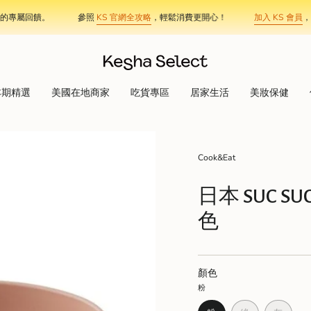
屬回饋。
參照
KS 官網全攻略
，輕鬆消費更開心！
加入 KS 會員
，讓每
本期精選
美國在地商家
吃貨專區
居家生活
美妝保健
Cook&Eat
日本 SUC 
色
顏色
粉