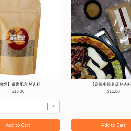
俞煙】獨家配方 烤肉粉
【嘉義串燒名店 烤肉
Price
Price
$13.00
$11.00
Add to Cart
Add to Cart