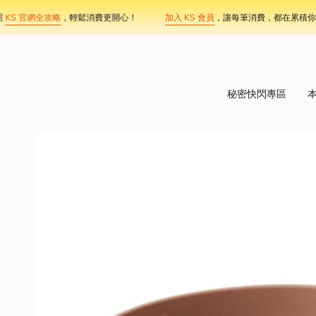
Skip
 官網全攻略
，輕鬆消費更開心！
加入 KS 會員
，讓每筆消費，都在累積你的專
to
content
秘密快閃專區