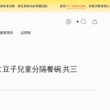
筆消費，都在累積你的專屬回饋。
參照
KS 官網全攻略
，輕鬆消費更開心！
Account
Search
優惠專區
品牌館
SUC 豆子兒童分隔餐碗 共三