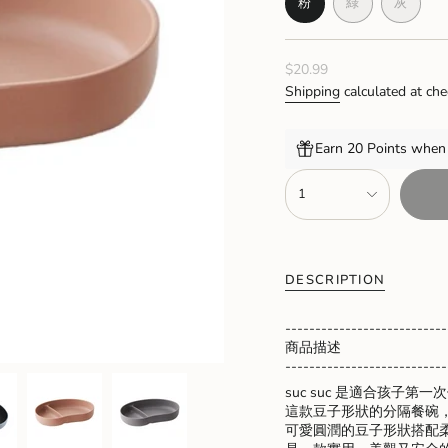
粉
綠
灰
VARIANT
VARIANT
VARIA
SOLD
SOLD
SOLD
OUT
OUT
OUT
Regular
$20.99
OR
OR
OR
UNAVAILABLE
UNAVAILABL
UNAVA
price
Shipping
calculated at che
Earn 20 Points when 
{"in_cart_html"=>"
1
<span
class=\"quantity-
cart\">
{{
quantity
DESCRIPTION
}}
</span>
---------------------------
in
商品描述
cart",
---------------------------
"decrease"=>"Decrease
quantity
suc suc 是適合孩子第
for
這款豆子形狀的分隔餐碗
{{
可愛圓潤的豆子形狀搭配
product