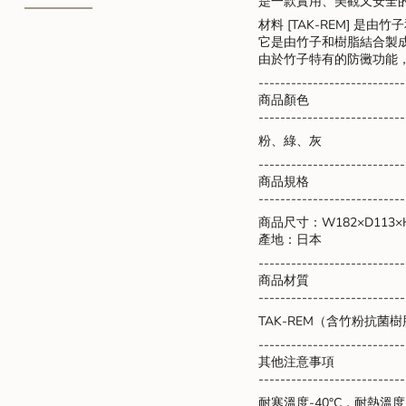
是一款實用、美觀又安全
}}",
材料 [TAK-REM] 是
"multiples_of"=>"Increme
它是由竹子和樹脂結合製
of
由於竹子特有的防黴功能
{{
quantity
---------------------------
}}",
商品顏色
"minimum_of"=>"Minimu
---------------------------
of
粉、綠、灰
{{
---------------------------
quantity
商品規格
}}",
---------------------------
"maximum_of"=>"Maxim
of
商品尺寸：W182×D113×
{{
產地：日本
quantity
---------------------------
}}"}
商品材質
---------------------------
TAK-REM（含竹粉抗菌
---------------------------
其他注意事項
---------------------------
耐寒溫度-40°C，耐熱溫度1