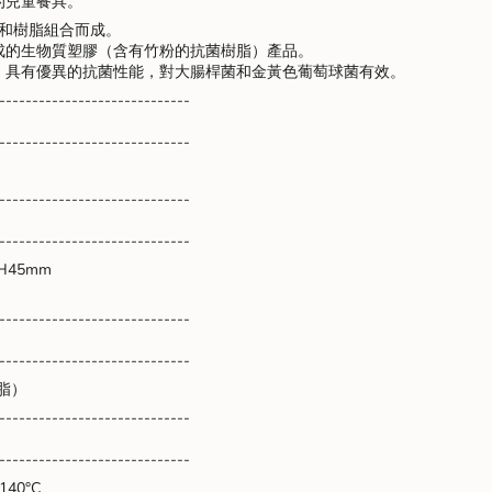
的兒童餐具。
由竹子和樹脂組合而成。
nts
成的生物質塑膠（含有竹粉的抗菌樹脂）產品。
，具有優異的抗菌性能，對大腸桿菌和金黃色葡萄球菌有效。
-----------------------------
m
-----------------------------
-----------------------------
-----------------------------
um
H45mm
-----------------------------
-----------------------------
樹脂）
-----------------------------
-----------------------------
40°C