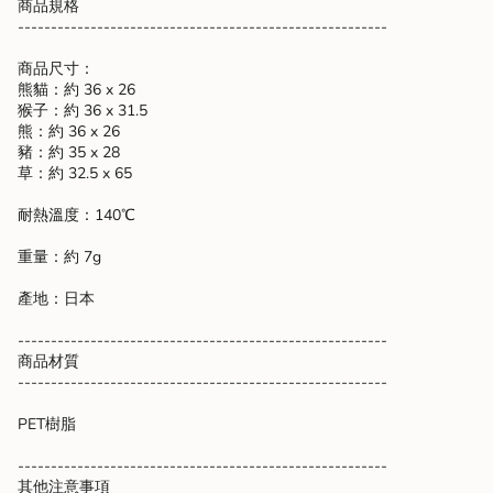
商品規格
}}",
--------------------------------------------------------
"maximum_of"=>"Maximum
of
商品尺寸：
{{
熊貓：約 36 x 26
quantity
猴子：約 36 x 31.5
}}"}
熊：約 36 x 26
豬：約 35 x 28
草：約 32.5 x 65
耐熱溫度：140℃
重量：約 7g
產地：日本
--------------------------------------------------------
商品材質
--------------------------------------------------------
PET樹脂
--------------------------------------------------------
其他注意事項