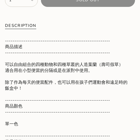
1
SOLD OUT
<span
class=\"quantity-
cart\">
{{
quantity
DESCRIPTION
}}
</span>
--------------------------------------------------------
in
商品描述
cart",
--------------------------------------------------------
"decrease"=>"Decrease
quantity
可以自由組合的四種動物和四種草叢的人造葉蘭（壽司假草）
for
適合用在小型便當的分隔或是在派對中使用。
{{
product
除了作為每天的便當配件，也可以用在孩子們運動會和遠足時的
}}",
飯盒中！
"multiples_of"=>"Increments
of
--------------------------------------------------------
{{
商品顏色
quantity
--------------------------------------------------------
}}",
"minimum_of"=>"Minimum
單一色
of
{{
--------------------------------------------------------
quantity