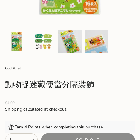
Cook&Eat
動物捉迷藏便當分隔裝飾
Regular
$4.99
price
Shipping
calculated at checkout.
Earn 4 Points when completing this purchase.
{"in_cart_html"=>"