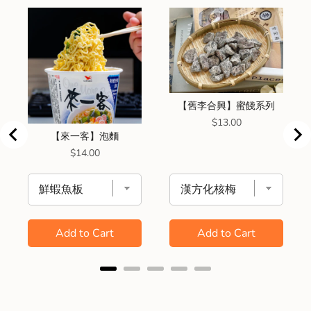
【舊李合興】蜜餞系列
Price
$13.00
【來一客】泡麵
Price
$14.00
Add to Cart
Add to Cart