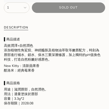
{"in_cart_html"=>"
1
SOLD OUT
<span
class=\"quantity-
cart\">
{{
quantity
DESCRIPTION
}}
</span>
▌商品描述
in
高效潤澤+自然潤色
cart",
添加植物性角鯊烷、神經醯胺及植物油萃取等嫩唇配方，時刻為
"decrease"=>"Decrease
唇部進行補水、鎖水、保水三重深層修護，加上獨特的pH值換色
quantity
科技，打造自然粉嫩好感唇色。
for
{{
New Kitty：清新蘋果香
product
酷洛米：經典莓果香
}}",
"multiples_of"=>"Increments
of
▌商品規格
{{
用途｜滋潤唇部，自然潤色。
quantity
用法｜適量塗抹於唇部
}}",
容量｜3.3g*2
"minimum_of"=>"Minimum
保存期限｜2028.08
of