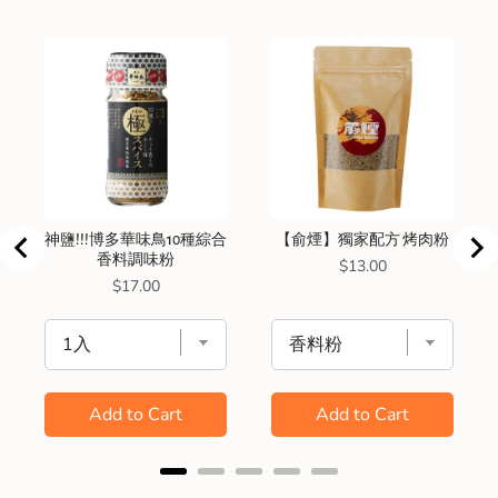
神鹽!!!博多華味鳥10種綜合
【俞煙】獨家配方 烤肉粉
香料調味粉
Price
$13.00
Price
$17.00
Add to Cart
Add to Cart