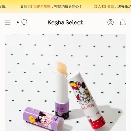
Skip
饋。
參照
KS 官網全攻略
，輕鬆消費更開心！
加入 KS 會員
，讓每筆消
to
content
Search
Account