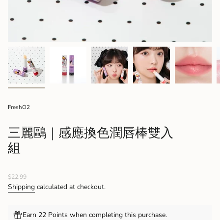
FreshO2
三麗鷗｜感應換色潤唇棒雙入
組
Regular
$22.99
price
Shipping
calculated at checkout.
Earn 22 Points when completing this purchase.