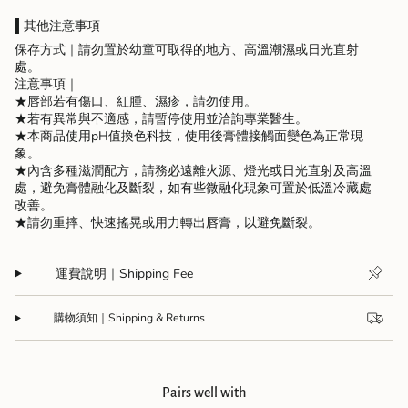
{{
quantity
▌其他注意事項
}}",
保存方式｜請勿置於幼童可取得的地方、高溫潮濕或日光直射
"maximum_of"=>"Maximum
處。
of
注意事項｜
{{
★唇部若有傷口、紅腫、濕疹，請勿使用。
quantity
★若有異常與不適感，請暫停使用並洽詢專業醫生。
}}"}
★本商品使用pH值換色科技，使用後膏體接觸面變色為正常現
象。
★內含多種滋潤配方，請務必遠離火源、燈光或日光直射及高溫
處，避免膏體融化及斷裂，如有些微融化現象可置於低溫冷藏處
改善。
★請勿重摔、快速搖晃或用力轉出唇膏，以避免斷裂。
運費說明｜Shipping Fee
購物須知｜Shipping & Returns
Pairs well with