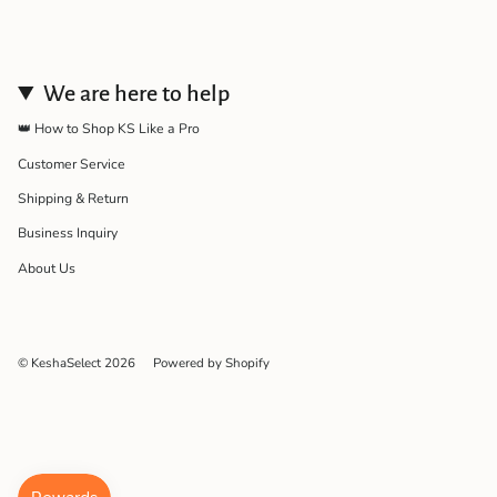
We are here to help
👑 How to Shop KS Like a Pro
Customer Service
Shipping & Return
Business Inquiry
About Us
© KeshaSelect 2026
Powered by Shopify