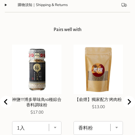
購物須知｜Shipping & Returns
Pairs well with
神鹽!!!博多華味鳥10種綜合
【俞煙】獨家配方 烤肉粉
香料調味粉
Price
$13.00
Price
$17.00