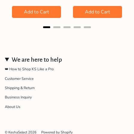
Add to Cart
Add to Cart
We are here to help
👑 How to Shop KS Like a Pro
Customer Service
Shipping & Return
Business Inquiry
About Us
© KeshaSelect 2026
Powered by Shopify