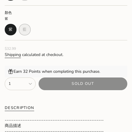
OUT
OUT
OR
OR
顏色
UNAVAILABLE
UNAVAILABLE
紫
紫
藍
VARIANT
VARIANT
SOLD
SOLD
OUT
OUT
Regular
$32.99
OR
OR
price
UNAVAILABLE
UNAVAILABLE
Shipping
calculated at checkout.
Earn 32 Points when completing this purchase.
{"in_cart_html"=>"
1
SOLD OUT
<span
class=\"quantity-
cart\">
{{
quantity
DESCRIPTION
}}
</span>
--------------------------------------------------------
in
商品描述
cart",
--------------------------------------------------------