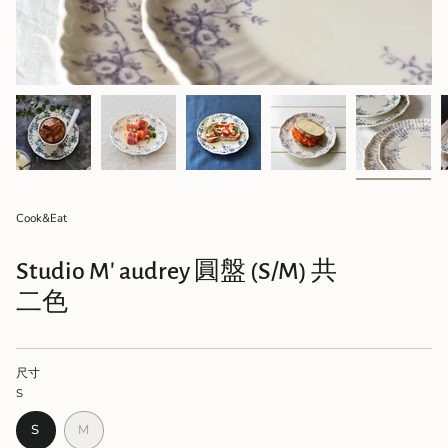
Cook&Eat
Studio M' audrey 圓盤 (S/M) 共
二色
尺寸
S
VARIANT
VARIANT
S
M
SOLD
SOLD