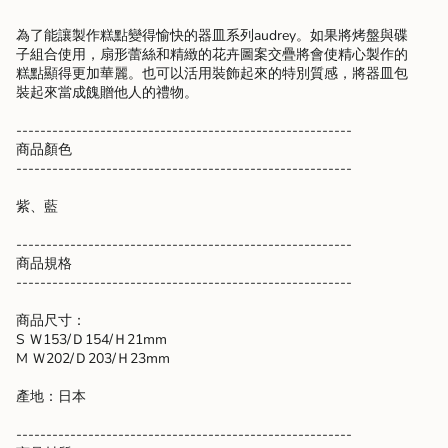
"decrease"=>"Decrease
quantity
為了能讓製作糕點變得愉快的器皿系列audrey。如果將烤盤與碟
for
子組合使用，扇形蕾絲和精緻的花卉圖案交疊將會使精心製作的
{{
糕點顯得更加華麗。也可以活用裝飾起來的特別質感，將器皿包
product
裝起來當成餽贈他人的禮物。
}}",
"multiples_of"=>"Increments
--------------------------------------------------------
of
商品顏色
{{
--------------------------------------------------------
quantity
}}",
紫、藍
"minimum_of"=>"Minimum
of
--------------------------------------------------------
{{
商品規格
quantity
--------------------------------------------------------
}}",
"maximum_of"=>"Maximum
商品尺寸：
of
S Ｗ153/Ｄ154/Ｈ21mm
{{
M Ｗ202/Ｄ203/Ｈ23mm
quantity
}}"}
產地：日本
--------------------------------------------------------