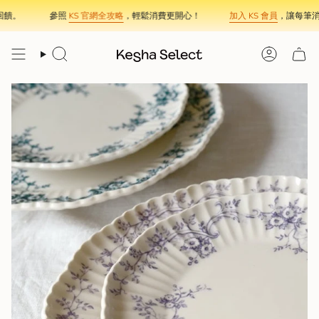
Skip
饋。
參照
KS 官網全攻略
，輕鬆消費更開心！
加入 KS 會員
，讓每筆消費
to
content
Search
Account