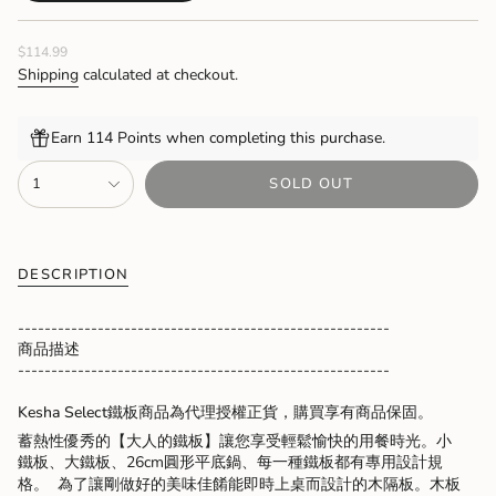
SOLD
OUT
Regular
$114.99
OR
price
UNAVAILABLE
Shipping
calculated at checkout.
Earn 114 Points when completing this purchase.
{"in_cart_html"=>"
1
SOLD OUT
<span
class=\"quantity-
cart\">
{{
quantity
DESCRIPTION
}}
</span>
--------------------------------------------------------
in
商品描述
cart",
--------------------------------------------------------
"decrease"=>"Decrease
quantity
Kesha Select鐵板商品為代理授權正貨，購買享有商品保固。
for
蓄熱性優秀的【大人的鐵板】讓您享受輕鬆愉快的用餐時光。小
{{
鐵板、大鐵板、26cm圓形平底鍋、每一種鐵板都有專用設計規
product
格。 為了讓剛做好的美味佳餚能即時上桌而設計的木隔板。木板
}}",