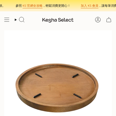
Skip
。
參照
KS 官網全攻略
，輕鬆消費更開心！
加入 KS 會員
，讓每筆消費
to
content
Search
Account