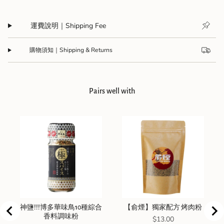
運費說明｜Shipping Fee
購物須知｜Shipping & Returns
Pairs well with
神鹽!!!博多華味鳥10種綜合
【俞煙】獨家配方 烤肉粉
香料調味粉
Price
$13.00