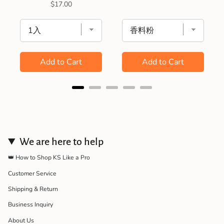
Price
$17.00
Add to Cart
Add to Cart
We are here to help
👑 How to Shop KS Like a Pro
Customer Service
Shipping & Return
Business Inquiry
About Us