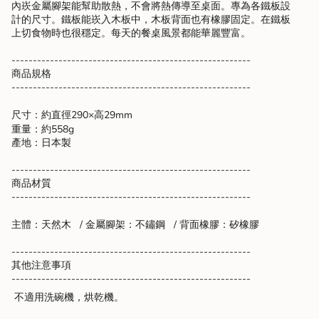
內崁金屬腳架能幫助散熱，不會將熱傳導至桌面。專為各鐵板設
"multiples_of"=>"Increments
計的尺寸。鐵板能崁入木板中，木板背面也有橡膠固定。在鐵板
of
上切食物時也很穩定。每天的餐桌風景都能華麗豐富。
{{
quantity
--------------------------------------------------------
}}",
商品規格
"minimum_of"=>"Minimum
--------------------------------------------------------
of
{{
quantity
尺寸：約直徑290×高29mm
}}",
重量：約558g
"maximum_of"=>"Maximum
產地：日本製
of
{{
--------------------------------------------------------
quantity
商品材質
}}"}
--------------------------------------------------------
主體：天然木 / 金屬腳架：不鏽鋼 / 背面橡膠：矽橡膠
--------------------------------------------------------
其他注意事項
--------------------------------------------------------
不適用洗碗機，烘乾機。