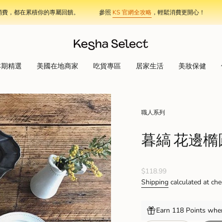
在累積你的專屬回饋。
參照
KS 官網全攻略
，輕鬆消費更開心！
加入 K
本期精選
美國在地商家
吃貨專區
居家生活
美妝保健
職人系列
暮縞 花邊橢
Regular
$118.99
price
Shipping
calculated at che
Earn 118 Points when