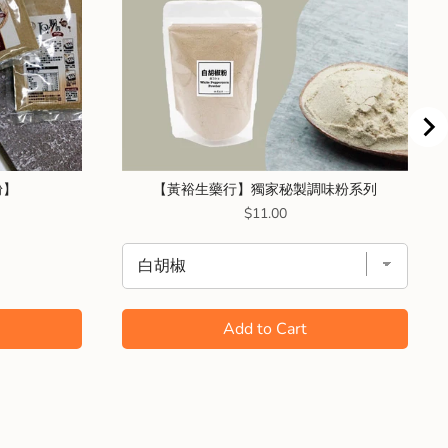
粉】
【黃裕生藥行】獨家秘製調味粉系列
Price
$11.00
Add to Cart