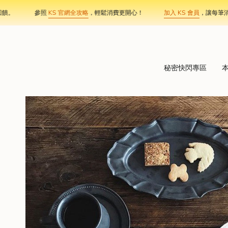
Skip
參照
KS 官網全攻略
，輕鬆消費更開心！
加入 KS 會員
，讓每筆消費，都
to
content
秘密快閃專區