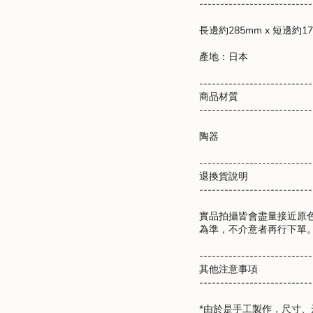
---------------------------
quantity
}}",
長邊約285mm x 短邊約17
"maximum_of"=>"Maxim
of
產地：日本
{{
quantity
---------------------------
}}"}
商品材質
---------------------------
陶器
---------------------------
退換貨說明
---------------------------
實品拍攝皆會盡量接近原
為準，不介意者再行下單
---------------------------
其他注意事項
---------------------------
*由於是手工製作，尺寸