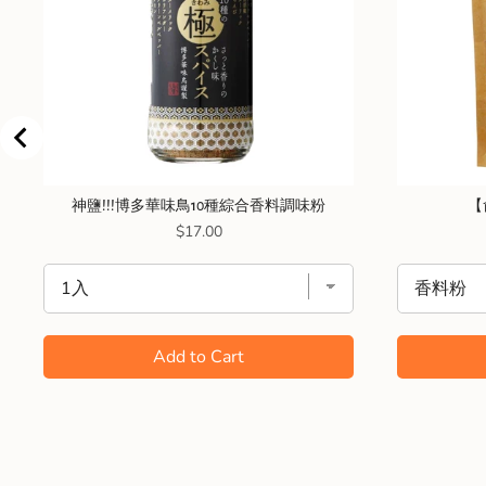
神鹽!!!博多華味鳥10種綜合香料調味粉
【
Price
$17.00
Add to Cart