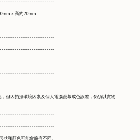
-----------------------------
0mm x 高約20mm
um
-----------------------------
-----------------------------
-----------------------------
-----------------------------
色，但因拍攝環境因素及個人電腦螢幕成色誤差，仍須以實物
。
-----------------------------
-----------------------------
、形狀和顏色可能會略有不同。