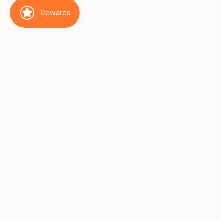
We are here to help
👑 How to Shop KS Like a Pro
Customer Service
Shipping & Return
Business Inquiry
About Us