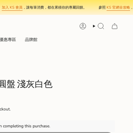
S 會員
，讓每筆消費，都在累積你的專屬回饋。
參照
KS 官網全攻略
，輕鬆消
Account
Search
優惠專區
品牌館
圓盤 淺灰白色
ckout.
 completing this purchase.