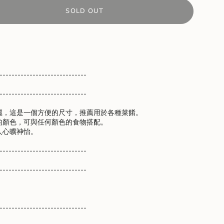
SOLD OUT
-----------------------------
-----------------------------
麗，這是一個方便的尺寸，推薦用於各種菜餚。
的顏色，可與任何顏色的食物搭配。
人心曠神怡。
-----------------------------
nts
-----------------------------
m
-----------------------------