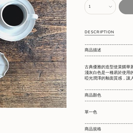
{"in_cart_html"=>"
1
<span
class=\"quantity-
cart\">
{{
quantity
DESCRIPTION
}}
</span>
---------------------------
in
商品描述
cart",
---------------------------
"decrease"=>"Decrease
quantity
古典優雅的造型使菜餚華
for
淺灰白色是一種易於使用
{{
啞光潤澤的釉面質感，讓
product
}}",
---------------------------
"multiples_of"=>"Increme
商品顏色
of
---------------------------
{{
quantity
單一色
}}",
"minimum_of"=>"Minimu
---------------------------
of
商品規格
{{