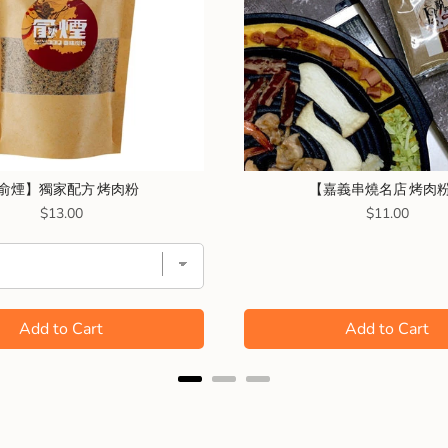
俞煙】獨家配方 烤肉粉
【嘉義串燒名店 烤肉
Price
Price
$13.00
$11.00
Add to Cart
Add to Cart