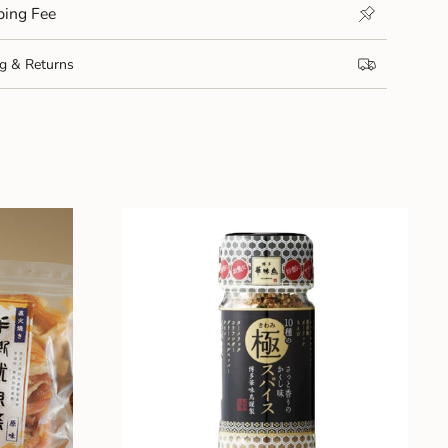
ng Fee
um
& Returns