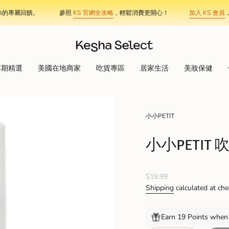
屬回饋。
參照
KS 官網全攻略
，輕鬆消費更開心！
加入 KS 會員
，讓每
本期精選
美國在地商家
吃貨專區
居家生活
美妝保健
小小PETIT
小小PETIT 吹
Regular
$19.99
price
Shipping
calculated at che
Earn 19 Points when 