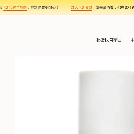
Skip
S 官網全攻略
，輕鬆消費更開心！
加入 KS 會員
，讓每筆消費，都在累積你的專
to
content
秘密快閃專區