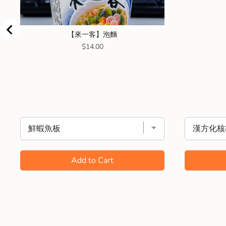
【來一客】泡麵
Price
$14.00
Add to Cart