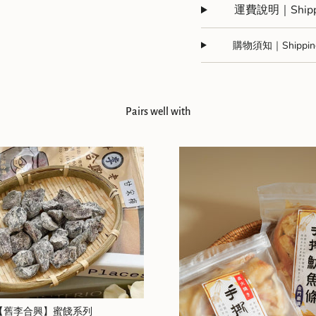
運費說明｜Shippi
quantity
}}",
"maximum_of"=>"Maxim
購物須知｜Shipping 
of
{{
quantity
}}"}
Pairs well with
【舊李合興】蜜餞系列