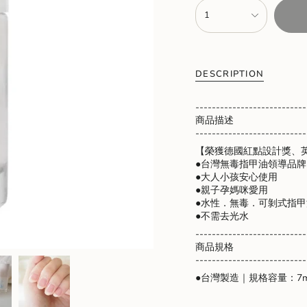
{"in_cart_html"=>"
1
<span
class=\"quantity-
cart\">
{{
quantity
DESCRIPTION
}}
</span>
---------------------------
in
商品描述
cart",
---------------------------
"decrease"=>"Decrease
quantity
【榮獲德國紅點設計獎、
for
●台灣無毒指甲油領導品牌
{{
●大人小孩安心使用
product
●親子孕媽咪愛用
}}",
●水性．無毒．可剝式指甲
"multiples_of"=>"Increme
●不需去光水
of
---------------------------
{{
商品規格
quantity
---------------------------
}}",
"minimum_of"=>"Minimu
●台灣製造｜規格容量：7m
of
{{