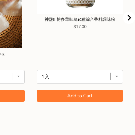
神鹽!!!博多華味鳥10種綜合香料調味粉
Price
$17.00
0g
Add to Cart