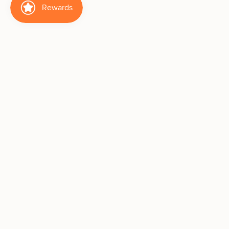
We are here to help
👑 How to Shop KS Like a Pro
Customer Service
Shipping & Return
Business Inquiry
About Us